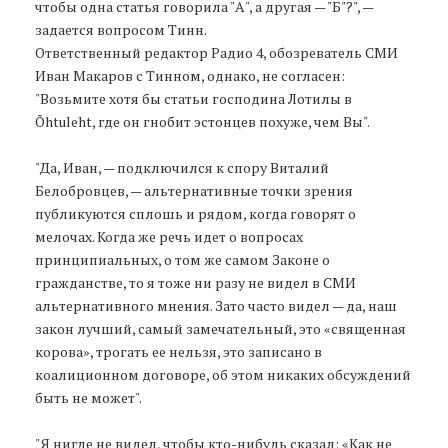
чтобы одна статья говорила "А", а другая — "Б"?", —
задается вопросом Тинн.
Ответственный редактор Радио 4, обозреватель СМИ
Иван Макаров с Тинном, однако, не согласен:
"Возьмите хотя бы статьи господина Лотилы в
Õhtuleht, где он гнобит эстонцев похуже, чем Вы".
"Да, Иван, — подключился к спору Виталий
Белобровцев, — альтернативные точки зрения
публикуются сплошь и рядом, когда говорят о
мелочах. Когда же речь идет о вопросах
принципиальных, о том же самом Законе о
гражданстве, то я тоже ни разу не видел в СМИ
альтернативного мнения. Зато часто видел — да, наш
закон лучший, самый замечательный, это «священная
корова», трогать ее нельзя, это записано в
коалиционном договоре, об этом никаких обсуждений
быть не может".
"Я нигде не видел, чтобы кто-нибудь сказал: «Как не