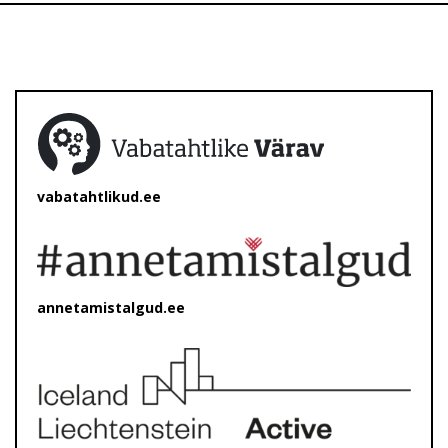
vabatahtlikud.ee
annetamistalgud.ee