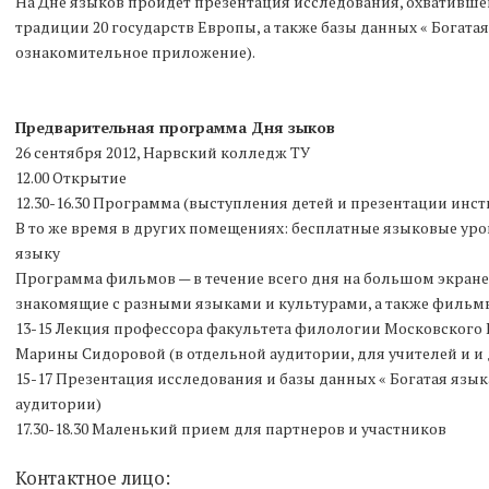
На Дне языков пройдет презентация исследования, охвативш
традиции 20 государств Европы, а также базы данных « Богата
ознакомительное приложение).
Предварительная программа Дня зыков
26 сентября 2012, Нарвский колледж ТУ
12.00 Открытие
12.30-16.30 Программа (выступления детей и презентации инст
В то же время в других помещениях: бесплатные языковые ур
языку
Программа фильмов — в течение всего дня на большом экране
знакомящие с разными языками и культурами, а также фильмы
13-15 Лекция профессора факультета филологии Московского 
Марины Сидоровой (в отдельной аудитории, для учителей и и 
15-17 Презентация исследования и базы данных « Богатая яз
аудитории)
17.30-18.30 Маленький прием для партнеров и участников
Контактное лицо: