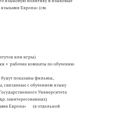
его языковую политику и языковые
я языками Европа» (см.
итутов или игры)
оки + рабочие комнаты по обучению
 будут показаны фильмы,
, связанные с обучением языку
Государственного Университета
др. заинтересованных)
ыками Европа» (в отдельной