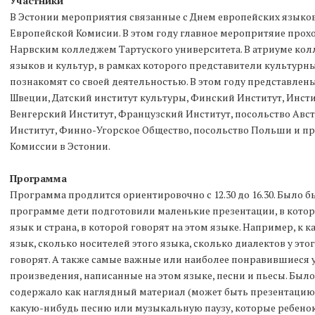
Участники
В Эстонии мероприятия связанные с Днем европейских языков
Европейской Комисии. В этом году главное меропритяие прохо
Нарвским колледжем Тартуского университета. В атриуме ко
языков и культур, в рамках которого представители культурн
познакомят со своей деятельностью. В этом году представлен
Швеции, Датский институт культуры, Финский Институт, Инсти
Венгерский Институт, Французский Институт, посольство Авс
Институт, Финно-Угорское Общество, посольство Польши и п
Комиссии в Эстонии.
Программа
Программа продлится ориентировочно с 12.30 до 16.30. Было бы
программе дети подготовили маленькие презентации, в кото
язык и страна, в которой говорят на этом языке. Например, к 
язык, сколько носителей этого языка, сколько диалектов у этог
говорят. А также самые важные или наиболее понравившиеся
произведения, написанные на этом языке, песни и пьесы. Было
содержало как наглядный материал (может быть презентацию, 
какую-нибудь песню или музыкальную паузу, которые ребенок