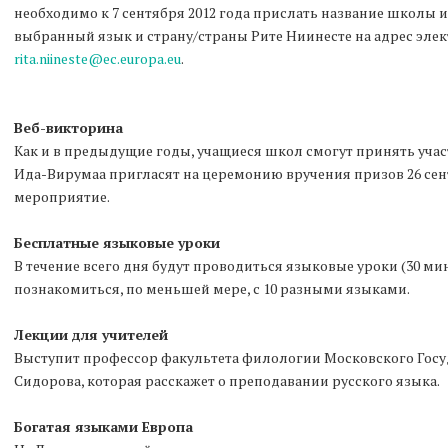
необходимо к 7 сентября 2012 года прислать название школы и
выбранный язык и страну/страны Рите Ниинесте на адрес эле
rita.niineste@ec.europa.eu
.
Веб-викторина
Как и в предыдущие годы, учащиеся школ смогут принять учас
Ида-Вирумаа пригласят на церемонию вручения призов 26 сент
мероприятие.
Бесплатные языковые уроки
В течение всего дня будут проводиться языковые уроки (30 мин
познакомиться, по меньшей мере, с 10 разными языками.
Лекции для учителей
Выступит профессор факультета филологии Московского Госу
Сидорова, которая расскажет о преподавании русского языка.
Богатая языками Европа