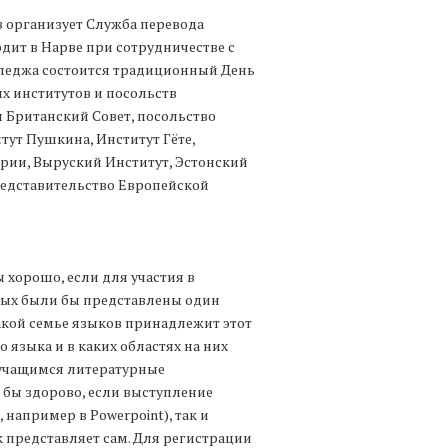
 организует Служба перевода
дит в Нарве при сотрудничестве с
лледжа состоится традиционный День
ых институтов и посольств
ы Британский Совет, посольство
тут Пушкина, Институт Гёте,
трии, Выруский Институт, Эстонский
редставительство Европейской
 хорошо, если для участия в
рых были бы представлены один
какой семье языков принадлежит этот
о языка и в каких областях на них
 учащимся литературные
 бы здорово, если выступление
например в Powerpoint), так и
 представляет сам. Для регистрации