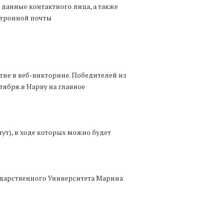
 данные контактного лица, а также
ктронной почты
тие в веб-викторине. Победителей из
ября.в Нарву на главное
ут), в ходе которых можно будет
дарственного Университета Марина