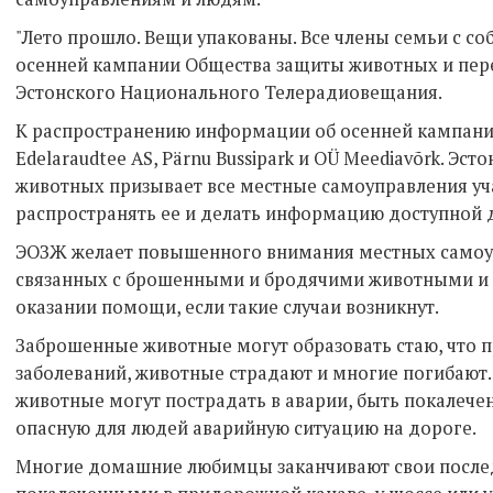
"Лето прошло. Вещи упакованы. Все члены семьи с со
осенней кампании Общества защиты животных и пере
Эстонского Национального Телерадиовещания.
К распространению информации об осенней кампан
Edelaraudtee AS, Pärnu Bussipark и OÜ Meediavõrk. Эс
животных призывает все местные самоуправления уч
распространять ее и делать информацию доступной 
ЭОЗЖ желает повышенного внимания местных самоу
связанных с брошенными и бродячими животными и 
оказании помощи, если такие случаи возникнут.
Заброшенные животные могут образовать стаю, что 
заболеваний, животные страдают и многие погибают
животные могут пострадать в аварии, быть покалечен
опасную для людей аварийную ситуацию на дороге.
Многие домашние любимцы заканчивают свои послед