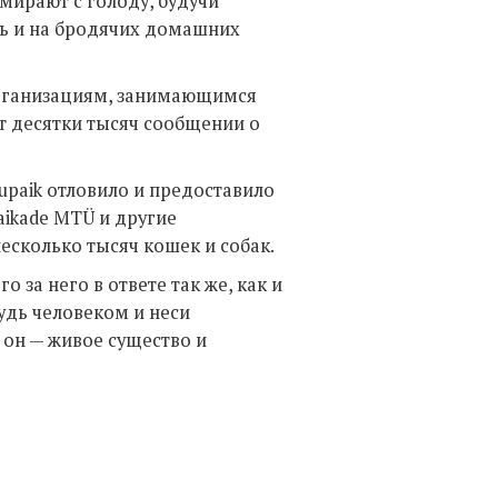
мирают с голоду, будучи
ть и на бродячих домашних
рганизациям, занимающимся
 десятки тысяч сообщении о
upaik отловило и предоставило
paikade MTÜ и другие
есколько тысяч кошек и собак.
за него в ответе так же, как и
будь человеком и неси
 он — живое существо и