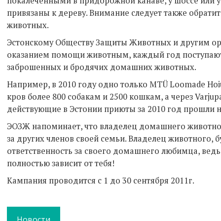
покалеченными в придорожной канаве, у шоссе или у
привязаны к дереву. Внимание следует также обрати
животных.
Эстонскому Обществу Защиты Животных и другим о
оказанием помощи животным, каждый год поступают
заброшенных и бродячих домашних животных.
Например, в 2010 году одно только MTÜ Loomade Hoi
кров более 800 собакам и 2500 кошкам, а через Varju
действующие в Эстонии приюты за 2010 год прошли н
ЭОЗЖ напоминает, что владелец домашнего животного 
за других членов своей семьи. Владелец животного, 
ответственность за своего домашнего любимца, ведь
полностью зависит от тебя!
Кампания проводится с 1 до 30 сентября 2011г.
Новости