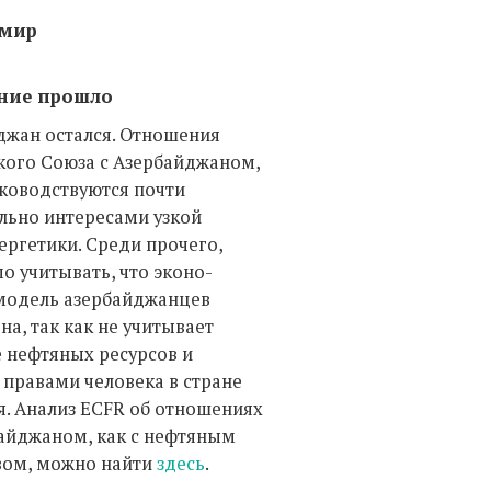
 мир
ние прошло
джан остался. Отношения
кого Союза с Азербайджаном,
уководствуются почти
льно интересами узкой
ергетики. Среди прочего,
о учитывать, что эконо-
модель азербайджанцев
на, так как не учитывает
 нефтяных ресурсов и
 правами человека в стране
я. Анализ ECFR об отношениях
байджаном, как с нефтяным
вом, можно найти
здесь
.