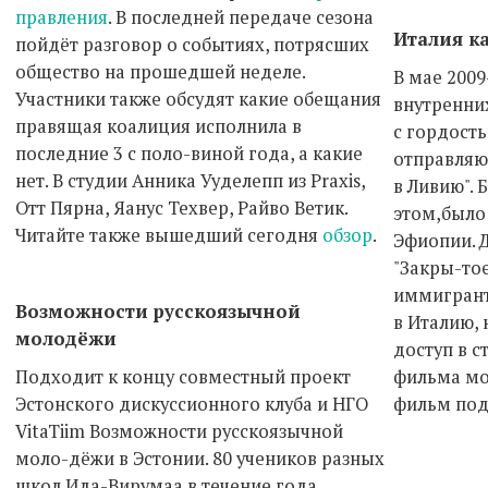
правления
. В последней передаче сезона
Италия ка
пойдёт разговор о событиях, потрясших
общество на прошедшей неделе.
В мае 2009
Участники также обсудят какие обещания
внутренни
правящая коалиция исполнила в
с гордость
последние 3 с поло-виной года, а какие
отправляю
нет. В студии Анника Ууделепп из Praxis,
в Ливию". 
Отт Пярна, Яанус Техвер, Райво Ветик.
этом,было 
Читайте также вышедший сегодня
обзор
.
Эфиопии. 
"Закры-тое
иммигрант
Возможности русскоязычной
в Италию,
молодёжи
доступ в с
Подходит к концу совместный проект
фильма м
Эстонского дискуссионного клуба и НГО
фильм под
VitaTiim Возможности русскоязычной
моло-дёжи в Эстонии. 80 учеников разных
школ Ида-Вирумаа в течение года