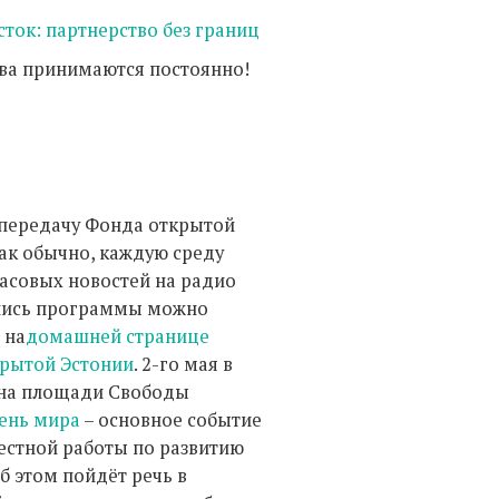
сток: партнерство без границ
ва принимаются постоянно!
передачу Фонда открытой
как обычно, каждую среду
часовых новостей на радио
апись программы можно
 на
домашней странице
рытой Эстонии
. 2-го мая в
 на площади Свободы
ень мира
– основное событие
естной работы по развитию
б этом пойдёт речь в