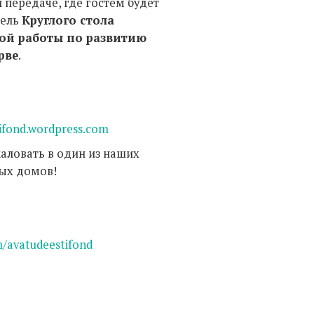
 передаче, где гостем будет
тель
Круглого стола
ой работы по развитию
рве
.
ifond.wordpress.com
аловать в один из наших
ых домов!
m/avatudeestifond
: