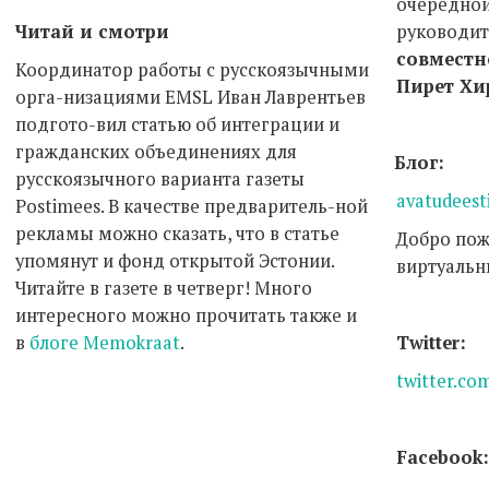
очередной
Читай и смотри
руководи
совместн
Координатор работы с русскоязычными
Пирет Хи
орга-низациями EMSL Иван Лаврентьев
подгото-вил статью об интеграции и
гражданских объединениях для
Блог:
русскоязычного варианта газеты
avatudeest
Postimees. В качестве предваритель-ной
рекламы можно сказать, что в статье
Добро пож
упомянут и фонд открытой Эстонии.
виртуальн
Читайте в газете в четверг! Много
интересного можно прочитать также и
в
блоге Memokraat
.
Twitter:
twitter.co
Facebook