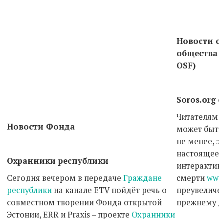
Новости 
общества 
OSF)
Soros.org
Читателям
Новости Фонда
может быт
не менее, 
настоящее
Охранники республики
интерактив
Сегодня вечером в передаче
Граждане
смерти
ww
республики
на канале ETV пойдёт речь о
преувеличе
совместном творении Фонда открытой
прежнему 
Эстонии, ERR и Praxis – проекте
Охранники