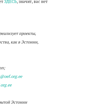
нет
ЗДЕСЬ
, значит, вас нет
реализует проекты,
тва, как в Эстонии,
nn;
o@oef.org.ee
org.ee
рытой Эстонии