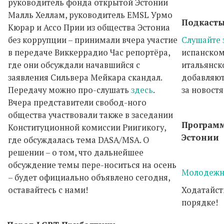
руководитель фонда открытой Эстонии
Малль Хеллам, руководитель EMSL Урмо
Подкасты
Кюрар и Ассо Прии из общества Эстониа
без коррупции – принимали вчера участие
Слушайте 
в передаче Виккеррадио Час репортёра,
испанском
где они обсуждали начавшийся с
итальянск
заявления Сильвера Мейкара скандал.
добавляют
Передачу можно про-слушать
здесь
.
за новост
Вчера представители свобод-ного
общества участвовали также в заседании
Програм
Конституционной комиссии Риигикогу,
Эстонии
где обсуждалась тема DASA/MSA. О
решении – о том, что дальнейшее
обсуждение темы пере-носиться на осень
Молодежн
– будет официально объявлено сегодня,
оставайтесь с нами!
Ходатайст
порядке!