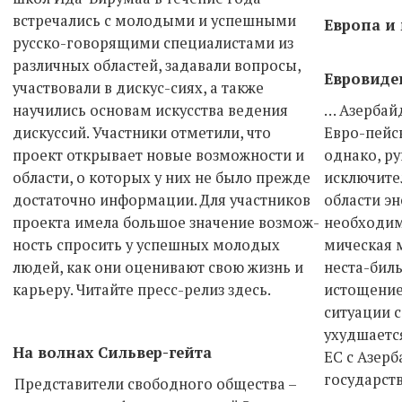
встречались с молодыми и успешными
Европа и
русско-говорящими специалистами из
различных областей, задавали вопросы,
Евровиде
участвовали в дискус-сиях, а также
научились основам искусства ведения
… Азербай
дискуссий. Участники отметили, что
Евро-пейс
проект открывает новые возможности и
однако, р
области, о которых у них не было прежде
исключите
достаточно информации. Для участников
области эн
проекта имела большое значение возмож-
необходим
ность спросить у успешных молодых
мическая 
людей, как они оценивают свою жизнь и
неста-биль
карьеру. Читайте пресс-релиз здесь.
истощение
ситуации с
ухудшаетс
На волнах Сильвер-гейта
ЕС с Азер
государст
Представители свободного общества –