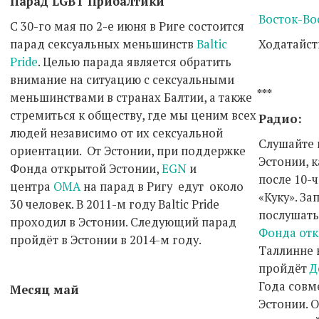
Парад LGBT Прибалтики
Восток-Во
С 30-го мая по 2-е июня в Риге состоится
парад сексуальных меньшинств
Baltic
Ходатайст
Pride
. Целью парада является обратить
внимание на ситуацию с сексуальными
***
меньшинствами в странах Балтии, а также
стремиться к обществу, где мы ценим всех
Радио:
людей независимо от их сексуальной
Слушайте 
ориентации. От Эстонии, при поддержке
Эстонии, 
Фонда открытой Эстонии,
EGN
и
после 10-
центра
ОМА
на парад в Ригу едут около
«Куку». З
30 человек. В 2011-м году Baltic Pride
послушать
проходил в Эстонии. Следующий парад
Фонда отк
пройдёт в Эстонии в 2014-м году.
Таллинне
пройдёт
Д
Года совм
Месяц май
Эстонии. О