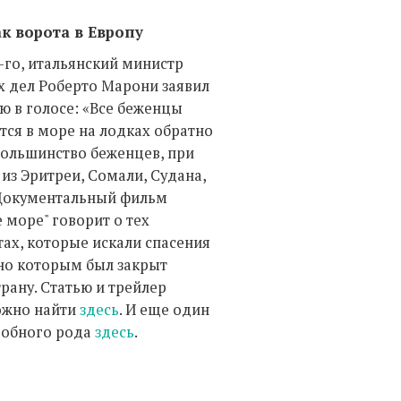
к ворота в Европу
-го, итальянский министр
х дел Роберто Марони заявил
ю в голосе: «Все беженцы
тся в море на лодках обратно
Большинство беженцев, при
из Эритреи, Сомали, Судана,
Документальный фильм
 море" говорит о тех
ах, которые искали спасения
 но которым был закрыт
трану. Статью и трейлер
ожно найти
здесь
. И еще один
обного рода
здесь
.