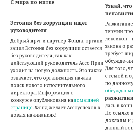
С мира по нитке
Узнай, чт
ненависти
Эстония без коррупции ищет
Разжигание
руководителя
термин про
лексикон –
Добрый друг и партнер Фонда, органи-
закона о р
зация Эстония без коррупции остается
требует ши
без руководителя, так как
обсужде-ни
действующий руководитель Ассо Прии
Для того, 
уходит на новую должность. Это также
с темой и 
означает, что организация начала
по данному
поиск нового исполнительного
обсуждаем
директора. Информация о
разжигани
конкурсе опубликована на
домашней
лась в кон
странице
. Фонд желает Ассоуспехов в
По ссылке 
новых начинаниях!
доклады и 
данный воп