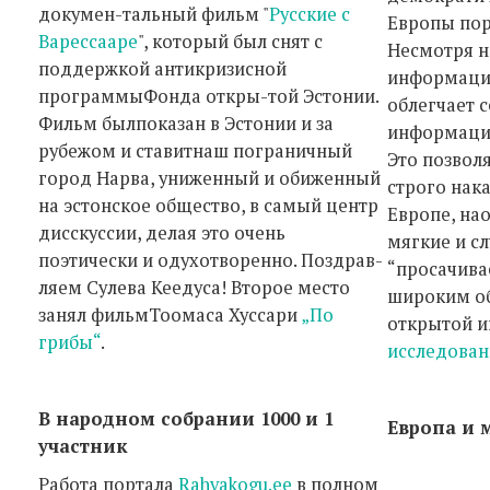
докумен-тальный фильм "
Русские с
Европы поро
Варессааре
", который был снят c
Несмотря н
поддержкой антикризисной
информаци
программыФонда откры-той Эстонии.
облегчает с
Фильм былпоказан в Эстонии и за
информацию
рубежом и ставитнаш пограничный
Это позвол
город Нарва, униженный и обиженный
строго нака
на эстонское общество, в самый центр
Европе, на
дисскуссии, делая это очень
мягкие и с
поэтически и одухотворенно. Поздрав-
“просачива
ляем Сулева Кеедуса! Второе место
широким о
занял фильмТоомаса Хуссари
„По
открытой 
грибы“
.
исследован
В народном собрании 1000 и 1
Европа и 
участник
Работа портала
Rahvakogu.ee
в полном