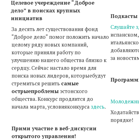
Целевое учереждение
“
Доброе
дело
”
в поисках крупных
Подкасты
инициатив
Слушайте з
За десять лет существования фонд
испанском,
“Доброе дело“ помог положить начало
итальянско
целому ряду новых компаний,
добавляютс
которые приняли работу по
за новостя
улучшению нашего общества близко к
сердцу. Сейчас настало время для
поиска новых лидеров, которыебудут
Программ
стремиться решить
самые
острые
проблемы
эстонского
общества. Конкурс продлится до
Молодежн
начала марта, условияконкурса
здесь
.
Ходатайст
порядке!
Прими участие в веб-дискусии
открытого управления!