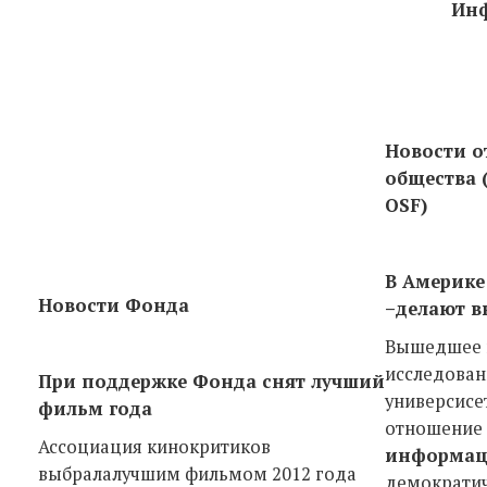
Инф
Новости о
общества (
OSF)
В Америке
Новости Фонда
–делают в
Вышедшее в
исследован
При поддержке Фонда снят лучший
универсисет
фильм года
отношение 
Ассоциация кинокритиков
информа
выбралалучшим фильмом 2012 года
демократич