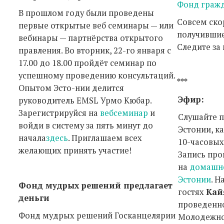
Фонд граж
В прошлом году были проведены
Совсем ско
первые открытые веб семинары — или
получившие
вебинары — партнёрства открытого
Следите за
правления. Во вторник, 22-го января с
17.00 до 18.00 пройдёт семинар по
успешному проведению консультаций.
***
Опытом Эсто-нии делится
Эфир:
руководитель EMSL Урмо Кюбар.
Зарегистрируйся на
вебсеминар
и
Слушайте 
войди в систему за пять минут до
Эстонии, к
начала
здесь
. Приглашаем всех
10-часовых
желающих принять участие!
Запись пр
на
домашне
Эстонии
. Н
Фонд мудрых решений предлагает
гостях
Кай
деньги
проведенн
Фонд мудрых решений Госканцелярии
Молодежно