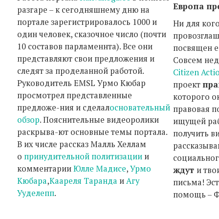
Европа пр
разгаре – к сегодняшнему дню на
портале зарегистрировалось 1000 и
Ни для кого
один человек, сказочное число (почти
провозгла
10 составов парламеннта). Все они
посвящен е
представляют свои предложения и
Совсем не
следят за проделанной работой.
Citizen Acti
Руководитель EMSL Урмо Кюбар
проект
пра
просмотрел представленные
которого о
предложе-ния и сделал
основательный
правовая п
обзор
. Пояснительные видеоролики
ищущей раб
раскрыва-ют основные темы портала.
получить в
В их числе рассказ Малль Хеллам
рассказыва
о
принудительной политизации
и
социальног
комментарии
Юлле Мадисе
,
Урмо
ждут
и тво
Кюбара
,
Каареля Таранда
и
Агу
письма! Эс
Ууделепп
.
помощь – Ф