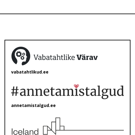
vabatahtlikud.ee
annetamistalgud.ee