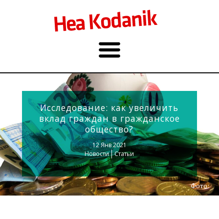
Исследование: как увеличить
вклад граждан в гражданское
общество?
12 Янв 2021
Новости
Статьи
Фото: