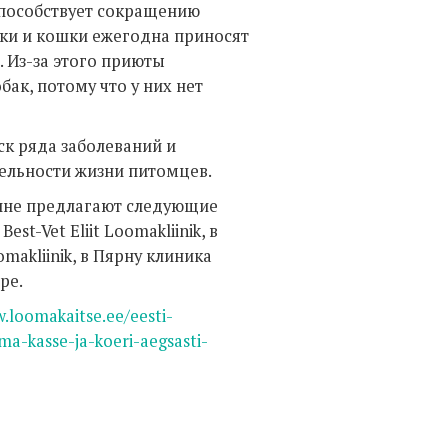
способствует сокращению
аки и кошки ежегодна приносят
. Из-за этого приюты
ак, потому что у них нет
ск ряда заболеваний и
ельности жизни питомцев.
инне предлагают следующие
Best-Vet Eliit Loomakliinik, в
oomakliinik, в Пярну клиника
ре.
.loomakaitse.ee/eesti-
a-kasse-ja-koeri-aegsasti-