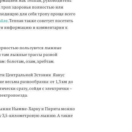
рмацией Яак Теппан, руководитель
на троп здоровья полностью или
дходящую для себя тропу проще всего
ad.ee
. Теппан также советует посетить
йти информацию и комментарии к
лярностью пользуются лыжные
и там лыжные трассы разной
 болотам, озам, хребтам.
ти Центральной Эстонии Яанус
е весьма разнообразна: от 1,3 км до
чески сразу, сойдя с электрички –
электропоезда.
лыжни Нымме-Харку и Пирита можно
 3,5-километровую лыжню. А также