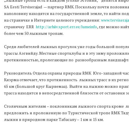
„Лыжные тропы есть в каждом уголке Эстонии,“ делится инфо
SA Eesti Terviserajad — партнер RMK. Поскольку почти полови
наполовину находятся на государственной земле, то найти по
на страничке в Интернете целевого учреждения:
www.terviseraj
страничку ERR
http://arhiiv.sport.err.ee/lumeinfo
, где можно на
более чем 50 лыжным тропам.
Среди любителей лыжных прогулок уже годы большой попу
трассы Аэгвийду. Местные спортклубы и в эту зиму проложил
протяженностью, пролегающие по разнообразным ландшафтам:
Руководитель Отдела охраны природы RMK Юго-западной час
Кяэрма отмечает, что протяженность лыжных трасс в их регион
65 км (Большой круг Кырвемаа). Выйти на лыжню можно практи
трасса находится в непосредственной близости от остановки 
Столичным жителям – поклонникам лыжного спорта кроме 
предложить и проложенную по Туристической тропе RMK Тяду
лыжни в природном парке Табасалу – 1 км и 15 км.