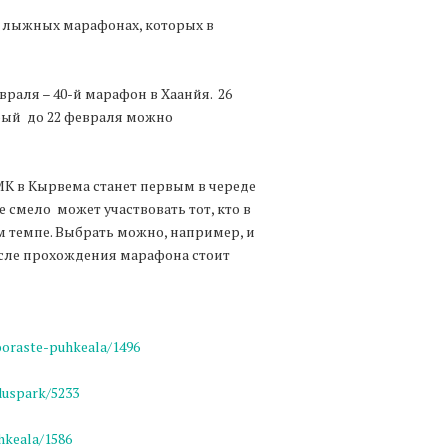
 лыжных марафонах, которых в
враля – 40-й марафон в Хаанйя. 26
ый до 22 февраля можно
K в Кырвема станет первым в череде
 смело может участвовать тот, кто в
м темпе. Выбрать можно, например, и
осле прохождения марафона стоит
ooraste-puhkeala/1496
duspark/5233
hkeala/1586