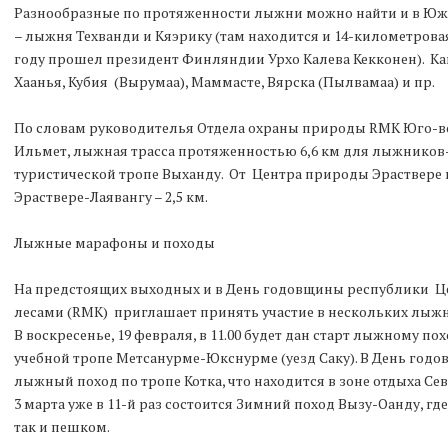
Разнообразные по протяженности лыжни можно найти и в Южн
– лыжня Техванди и Кяэрику (там находится и 14-километровая
году прошел президент Финляндии Урхо Калева Кекконен). Как
Хаанья, Кубия (Вырумаа), Маммасте, Вярска (Пылвамаа) и пр.
По словам руководителья Отдела охраны природы RMK Юго-в
Ильмет, лыжная трасса протяженностью 6,6 км для лыжников
туристической тропе Выханду. От Центра природы Эраствере 
Эраствере-Лаявангу – 2,5 км.
Лыжные марафоны и походы
На предстоящих выходных и в День годовщины республики Ц
лесами (RMK) приглашает принять участие в нескольких лыж
В воскресенье, 19 февраля, в 11.00 будет дан старт лыжному 
учебной тропе Метсанурме-Юкснурме (уезд Саку). В День год
лыжный поход по тропе Котка, что находится в зоне отдыха Се
3 марта уже в 11-й раз состоится Зимний поход Вызу-Оанду, гд
так и пешком.