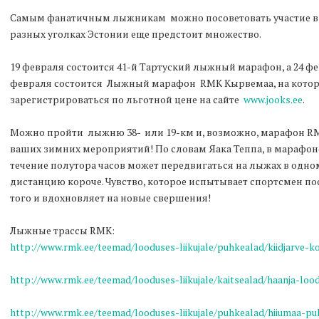
Самым фанатичным лыжникам можно посоветовать участие в
разных уголках Эстонии еще предстоит множество.
19 февраля состоится 41-й Тартуский лыжный марафон, а 24 фе
февраля состоится Лыжный марафон RMK Кырвемаа, на котор
зарегистрироваться по льготной цене на сайте
www.jooks.ee
.
Можно пройти лыжню 38- или 19-км и, возможно, марафон RM
ваших зимних мероприятий! По словам Яака Теппа, в марафоне
течение полутора часов может передвигаться на лыжах в одно
дистанцию короче. Чувство, которое испытывает спортсмен п
того и вдохновляет на новые свершения!
Лыжные трассы RMK:
http://www.rmk.ee/teemad/looduses-liikujale/puhkealad/kiidjarve-k
http://www.rmk.ee/teemad/looduses-liikujale/kaitsealad/haanja-loo
http://www.rmk.ee/teemad/looduses-liikujale/puhkealad/hiiumaa-pu