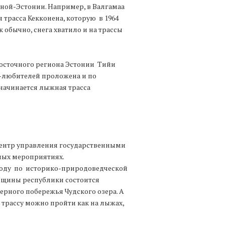
ой-Эстонии. Например, в Валгамаа
 трасса Кекконена, которую в 1964
 обычно, снега хватило и на трассы
осточного региона Эстонии Тийи
-любителей проложена и по
начинается лыжная трасса
ентр управления государственными
ных мероприятиях.
походу по историко-природоведческой
овщины республики состоится
верного побережья Чудского озера. А
е трассу можно пройти как на лыжах,