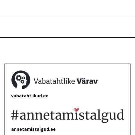
vabatahtlikud.ee
annetamistalgud.ee