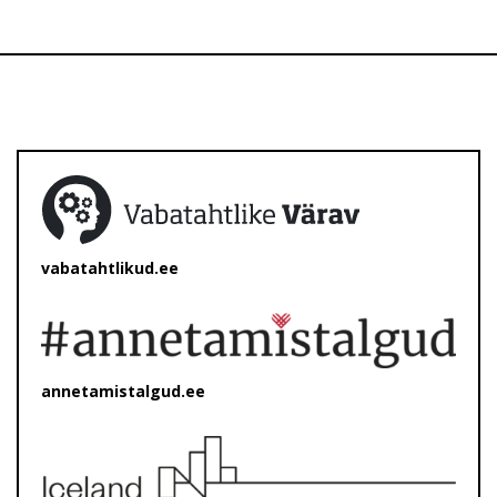
vabatahtlikud.ee
annetamistalgud.ee