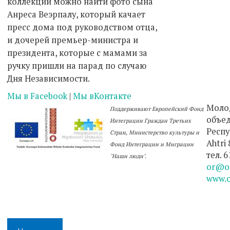
коллекции можно найти фото сына
Анреса Веэрпалу, который качает
пресс дома под руководством отца,
и дочерей премьер-министра и
президента, которые с мамами за
ручку пришли на парад по случаю
Дня Независимости.
Мы в Facebook
|
Мы вКонтакте
Моло
Поддерживают Европейский Фонд
объе
Интеграции Граждан Третьих
Респу
Стран, Министерство культуры и
Ahtri 
Фонд Интеграции и Миграции
тел. 
"Наши люди"
.
or@or
www.o