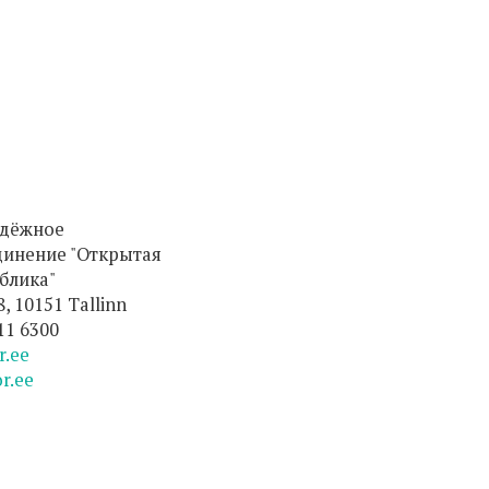
дёжное
динение "Открытая
блика"
8, 10151 Tallinn
611 6300
.ee
r.ee