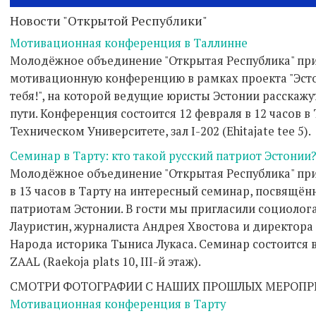
Новости "Открытой Республики"
Мотивационная конференция в Таллинне
Молодёжное объединение "Открытая Республика" пр
мотивационную конференцию в рамках проекта "Эсто
тебя!", на которой ведущие юристы Эстонии расскаж
пути. Конференция состоится 12 февраля в 12 часов 
Техническом Университете, зал I-202 (Ehitajate tee 5).
Семинар в Тарту: кто такой русский патриот Эстонии
Молодёжное объединение "Открытая Республика" при
в 13 часов в Тарту на интересный семинар, посвящё
патриотам Эстонии. В гости мы пригласили социолог
Лауристин, журналиста Андрея Хвостова и директора
Народа историка Тыниса Лукаса. Семинар состоится 
ZAAL (Raekoja plats 10, III-й этаж).
СМОТРИ ФОТОГРАФИИ С НАШИХ ПРОШЛЫХ МЕРОПР
Мотивационная конференция в Тарту