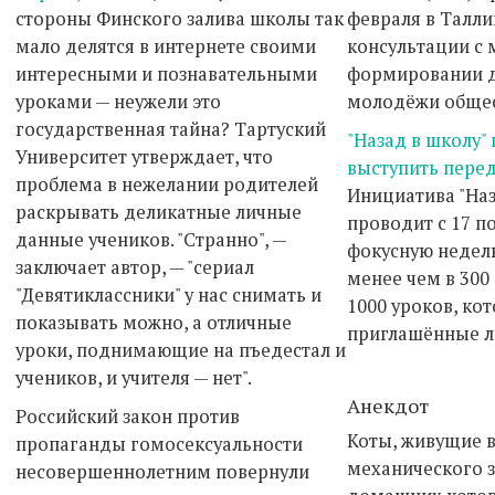
стороны Финского залива школы так
февраля в Талли
мало делятся в интернете своими
консультации с
интересными и познавательными
формировании д
уроками — неужели это
молодёжи общес
государственная тайна? Тартуский
"Назад в школу"
Университет утверждает, что
выступить пере
проблема в нежелании родителей
Инициатива "Наз
раскрывать деликатные личные
проводит с 17 п
данные учеников. "Странно", —
фокусную неделю
заключает автор, — "сериал
менее чем в 300
"Девятиклассники" у нас снимать и
1000 уроков, ко
показывать можно, а отличные
приглашённые л
уроки, поднимающие на пъедестал и
учеников, и учителя — нет".
Анекдот
Российский закон против
Коты, живущие в
пропаганды гомосексуальности
механического 
несовершеннолетним повернули