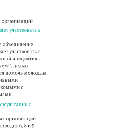
х организаций
ет участвовать в
е объединение
ет участвовать в
жной инициативы
ем!", целью
тся помочь молодым
тивными
акомыми с
мами.
онсультации с
ых организаций
оводит 6, 8 и 9