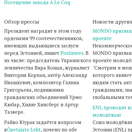
Посещение завода A Le Coq
Обзор прессы
Новости други
Президент наградит в этом году
MONDO приглаша
орденами 99 соотечественников,
проекте
имеющих выдающиеся заслуги
Некоммерческо
перед Эстонией, пишет
Postimees
. В
MONDO приглаша
их числе: председатель Украинского
проекте молодё
землячества Вира Конык, журналист
"Смотрим и меня
Виктория Корпан, актёр Александр
которого являе
Ивашкевич, композитор Галина
людям стать ак
Григорьева, подвижники
гражданами, зн
гражданских объединений Урмо
глобальными те
Кюбар, Хилле Хинсберг и Артур
ENL проводит к
Таэвере.
молодёжью
Райво Юурак задаётся вопросом
Союз молодёжн
в
Õpetajate Leht
, почему по обе
Эстонии (ENL) пр