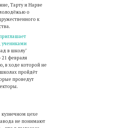
нне, Тарту и Нарве
 молодёжью о
ружественного к
тва.
 приглашает
д учениками
ад в школу"
о 21 февраля
, в ходе которой не
 школах пройдёт
торые проведут
екторы.
 кузнечном цехе
завода не понимают