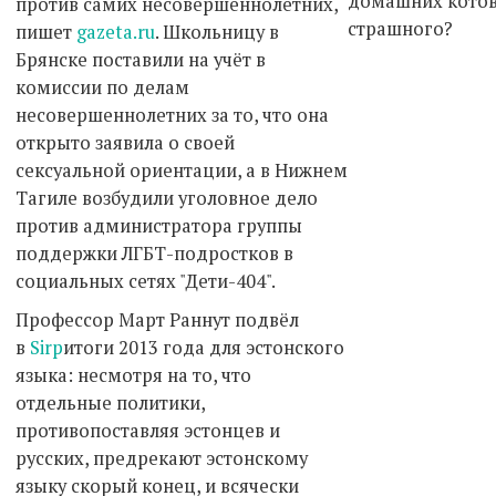
домашних котов 
против самих несовершеннолетних,
страшного?
пишет
gazeta.ru
. Школьницу в
Брянске поставили на учёт в
комиссии по делам
несовершеннолетних за то, что она
открыто заявила о своей
сексуальной ориентации, а в Нижнем
Тагиле возбудили уголовное дело
против администратора группы
поддержки ЛГБТ-подростков в
социальных сетях "Дети-404".
Профессор Март Раннут подвёл
в
Sirp
итоги 2013 года для эстонского
языка: несмотря на то, что
отдельные политики,
противопоставляя эстонцев и
русских, предрекают эстонскому
языку скорый конец, и всячески