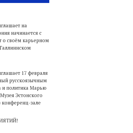
иглашает на
ния начинается с
ут о своём карьерном
в Таллиннском
?
глашает 17 февраля
нный русскоязычным
а и политика Марью
 Музея Эстонского
в конференц-зале
ИЯТИЙ!