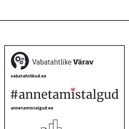
vabatahtlikud.ee
annetamistalgud.ee