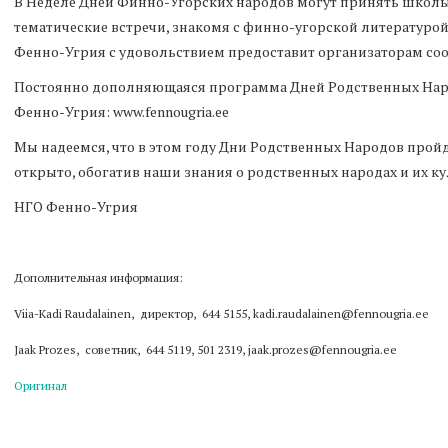
В Неделе Дней Финно-Угорских народов могут принять школы,
тематические встречи, знакомя с финно-угорской литературой
Фенно-Угрия с удовольствием предоставит организаторам с
Постоянно дополняющаяся программа Дней Родственных Наро
Фенно-Угрия: www.fennougria.ee
Мы надеемся, что в этом году Дни Родственных Народов пройд
открыто, обогатив наши знания о родственных народах и их к
НГО Фенно-Угрия
Дополнительная информация:
Viia-Kadi Raudalainen, директор, 644 5155, kadi.raudalaine​n@fennougria.ee
Jaak Prozes, советник, 644 5119, 501 2319, jaak.prozes@fennougria.ee
Оригинал