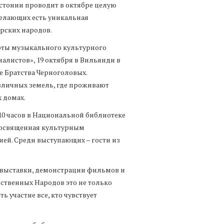
стонии проводит в октябре целую
желающих есть уникальная
рских народов.
рты музыкального культурного
иалистов», 19 октября в Вильянди в
е Братства Черноголовых.
зличных земель, где проживают
х домах.
 10 часов в Национальной библиотеке
посвященная культурным
ей. Среди выступающих – гости из
 выставки, демонстрации фильмов и
ственных Народов это не только
ь участие все, кто чувствует