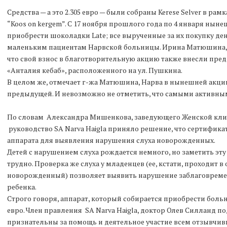
Средства — а это 2.305 евро — были собраны Kerese Selver в р
“Koos on kergem”. С 17 ноября прошлого года по 4 января ныне
приобрести шоколадки Late; все вырученные за их покупку д
маленьким пациентам Нарвской больницы. Ирина Матюшина, за
что свой взнос в благотворительную акцию также внесли пре
«Анталия кебаб», расположенного на ул. Пушкина.
В целом же, отмечает г-жа Матюшина, Нарва в нынешней акции
предыдущей. И невозможно не отметить, что самыми активны
По словам Александра Мишенкова, заведующего Женской кл
руководство SA Narva Haigla приняло решение, что сертифика
аппарата для выявления нарушения слуха новорожденных.
Детей с нарушением слуха рождается немного, но заметить эт
трудно. Проверка же слуха у младенцев (ее, кстати, проходит
новорожденный) позволяет выявить нарушение заблаговремен
ребенка.
Строго говоря, аппарат, который собирается приобрести больн
евро. Член правления SA Narva Haigla, доктор Олев Силланд п
признательны за помощь и деятельное участие всем отзывчи