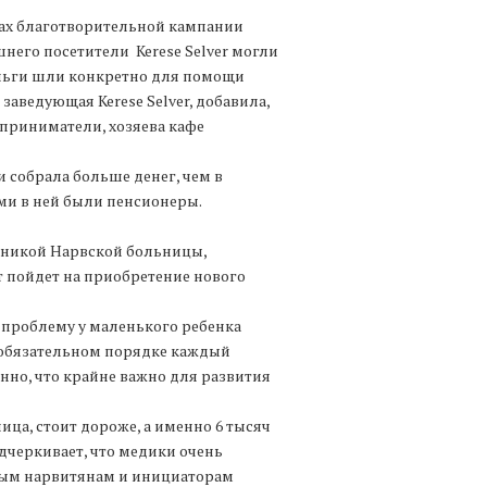
амках благотворительной кампании
шнего посетители Kerese Selver могли
еньги шли конкретно для помощи
ведующая Kerese Selver, добавила,
дприниматели, хозяева кафе
 собрала больше денег, чем в
ми в ней были пенсионеры.
иникой Нарвской больницы,
т пойдет на приобретение нового
у проблему у маленького ребенка
 в обязательном порядке каждый
но, что крайне важно для развития
ица, стоит дороже, а именно 6 тысяч
одчеркивает, что медики очень
вым нарвитянам и инициаторам