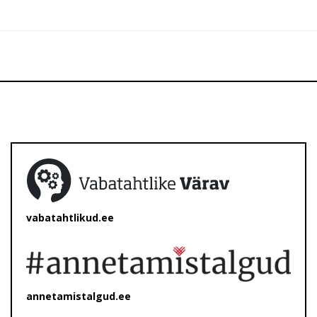
vabatahtlikud.ee
annetamistalgud.ee