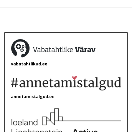
vabatahtlikud.ee
annetamistalgud.ee