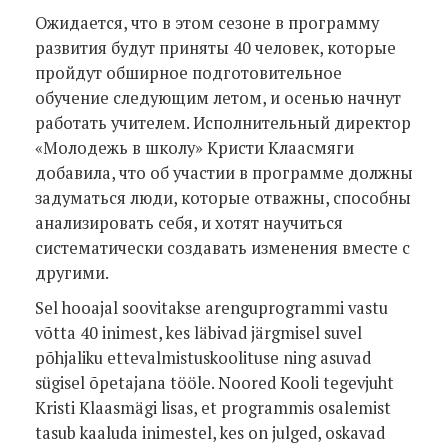
Ожидается, что в этом сезоне в программу
развития будут приняты 40 человек, которые
пройдут обширное подготовительное
обучение следующим летом, и осенью начнут
работать учителем. Исполнительный директор
«Молодежь в школу» Кристи Клаасмяги
добавила, что об участии в программе должны
задуматься люди, которые отважны, способны
анализировать себя, и хотят научиться
систематически создавать изменения вместе с
другими.
Sel hooajal soovitakse arenguprogrammi vastu
võtta 40 inimest, kes läbivad järgmisel suvel
põhjaliku ettevalmistuskoolituse ning asuvad
sügisel õpetajana tööle. Noored Kooli tegevjuht
Kristi Klaasmägi lisas, et programmis osalemist
tasub kaaluda inimestel, kes on julged, oskavad