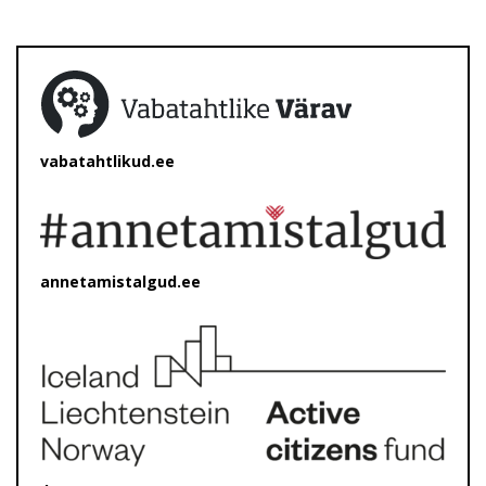
vabatahtlikud.ee
annetamistalgud.ee