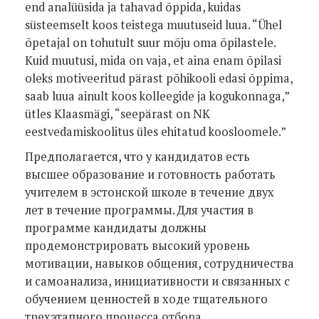
end analüüsida ja tahavad õppida, kuidas
süsteemselt koos teistega muutuseid luua. “Ühel
õpetajal on tohutult suur mõju oma õpilastele.
Kuid muutusi, mida on vaja, et aina enam õpilasi
oleks motiveeritud pärast põhikooli edasi õppima,
saab luua ainult koos kolleegide ja kogukonnaga,”
ütles Klaasmägi, “seepärast on NK
eestvedamiskoolitus üles ehitatud koosloomele.”
Предполагается, что у кандидатов есть
высшее образование и готовность работать
учителем в эстонской школе в течение двух
лет в течение программы. Для участия в
программе кандидаты должны
продемонстрировать высокий уровень
мотивации, навыков общения, сотрудничества
и самоанализа, инициативности и связанных с
обучением ценностей в ходе тщательного
трехэтапного процесса отбора.