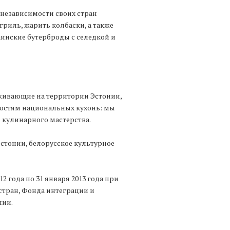
 независимости своих стран
риль, жарить колбаски, а также
аинские бутерброды с селедкой и
оживающие на территории Эстонии,
остям национальных кухонь: мы
 кулинарного мастерства.
стонии, белорусское культурное
2 года по 31 января 2013 года при
стран, Фонда интеграции и
нии.