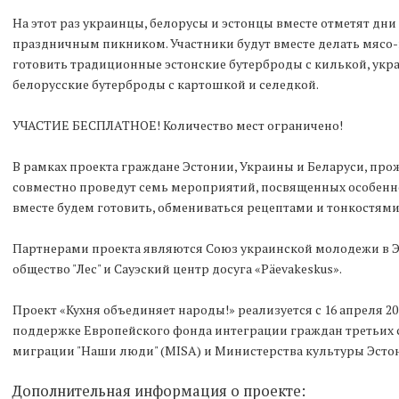
На этот раз украинцы, белорусы и эстонцы вместе отметят дни
праздничным пикником. Участники будут вместе делать мясо-г
готовить традиционные эстонские бутерброды с килькой, укр
белорусские бутерброды с картошкой и селедкой.
УЧАСТИЕ БЕСПЛАТНОЕ! Количество мест ограничено!
В рамках проекта граждане Эстонии, Украины и Беларуси, пр
совместно проведут семь мероприятий, посвященных особенн
вместе будем готовить, обмениваться рецептами и тонкостями
Партнерами проекта являются Союз украинской молодежи в Э
общество "Лес" и Сауэский центр досуга «Päevakeskus».
Проект «Кухня объединяет народы!» реализуется с 16 апреля 201
поддержке Европейского фонда интеграции граждан третьих 
миграции "Наши люди" (MISA) и Министерства культуры Эсто
Дополнительная информация о проекте: