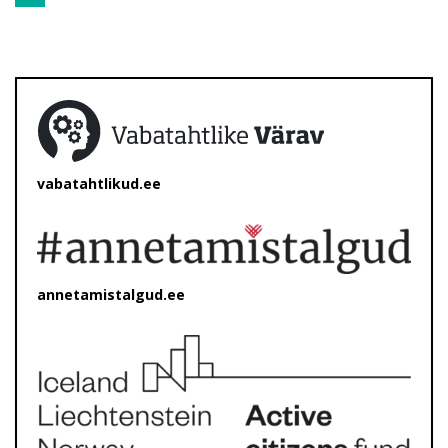
vabatahtlikud.ee
annetamistalgud.ee