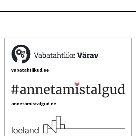
vabatahtlikud.ee
annetamistalgud.ee