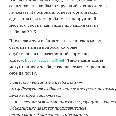
если человек или баллотирующийся список того
не желает. На основани ответов организация
сделает выводы о проблемах с коррупцией на
местном уровне, как видят их кандидаты на
выборах 2013.
Представители избирательных списков могут
ответить на два вопроса, которые
опубликованы в электронной форме по
адресу:
http://goo.gl/0S0neF
. Также кандидаты
могут попросить общество переслать опросник
себе на почту.
Общество
«Korruptsioonivaba Eesti» —
это
действующая
в
общественных
интересах
некомме
цель
которой
заключается
в
повышении
осведомленности
о
коррупции
в
общес
Объединение
является представителем
организации
Transparency
International
в