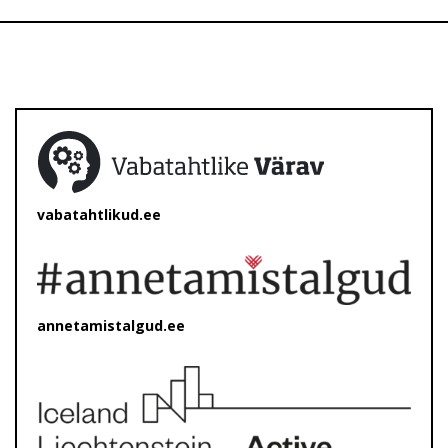
vabatahtlikud.ee
annetamistalgud.ee