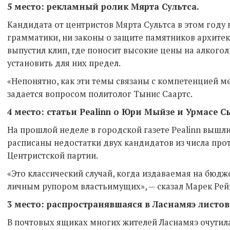
5 место: рекламный ролик Мярта Сультса.
Кандидата от центристов Мярта Сультса в этом году 
грамматики, ни законы о защите памятников архитект
выпустил клип, где поносит высокие цены на алкогол
установить для них предел.
«Непонятно, как эти темы связаны с компетенцией м
задается вопросом политолог Тынис Саартс.
4 место: статьи Pealinn о Юри Мыйзе и Урмасе 
На прошлой неделе в городской газете Pealinn вышли
расписаны недостатки двух кандидатов из числа про
Центристской партии.
«Это классический случай, когда издаваемая на бюдж
личным рупором властьимущих», — сказал Марек Рей
3 место: распространявшаяся в Ласнамяэ листов
В почтовых ящиках многих жителей Ласнамяэ очутила