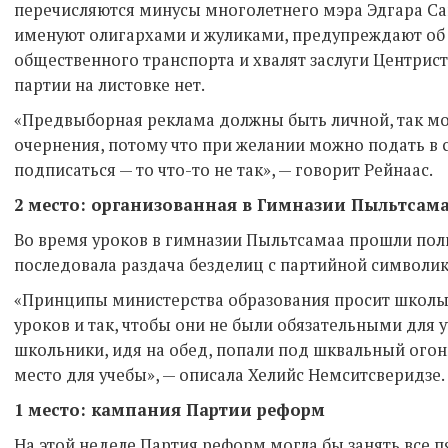
перечисляются минусы многолетнего мэра Эдгара Са
именуют олигархами и жуликами, предупреждают об
общественного транспорта и хвалят заслуги Центрис
партии на листовке нет.
«Предвыборная реклама должны быть личной, так мо
очернения, потому что при желании можно подать в с
подписаться — то что-то не так», — говорит Рейнаас.
2 место: организованная в Гимназии Пыльтсам
Во время уроков в гимназии Пыльтсамаа прошли пол
последовала раздача безделиц с партийной символик
«Принципы министерства образования просит школы
уроков и так, чтобы они не были обязательными для 
школьники, идя на обед, попали под шквальный огон
место для учебы», — описала Хелийс Немситсверидзе.
1 место: кампания Партии реформ
На этой неделе Партия реформ могла бы занять все 