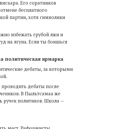
висаара. Его соратников
 отмене бесплатного
ткой партии, хотя символики
жно избежать грубой лжи и
уд на лгуна. Если ты боишься
аа политическая ярмарка
итические дебаты, за которыми
ой.
 проводить дебаты после
учеников. В Пыльтсамаа же
ь ручек политиков. Школа —
пять мест. Реформисты