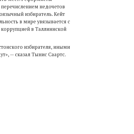
с перечислением недочетов
ноязычный избиратель. Кейт
льность в мире увязывается с
и коррупцией в Таллиннской
стонского избирателя, иными
ут», — сказал Тынис Саартс.