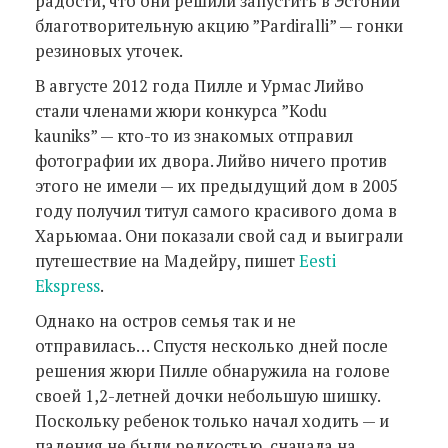
радости, что они решили запустить в Эстонии
благотворительную акцию ”Pardiralli” — гонки
резиновых уточек.
В августе 2012 года Пилле и Урмас Лийво
стали членами жюри конкурса ”Kodu
kauniks” — кто-то из знакомых отправил
фотографии их двора. Лийво ничего против
этого не имели — их предыдущий дом в 2005
году получил титул самого красивого дома в
Харьюмаа. Они показали свой сад и выиграли
путешествие на Мадейру, пишет
Eesti
Ekspress
.
Однако на остров семья так и не
отправилась… Спустя несколько дней после
решения жюри Пилле обнаружила на голове
своей 1,2-летней дочки небольшую шишку.
Поскольку ребенок только начал ходить — и
падения не были редкостью, сначала на