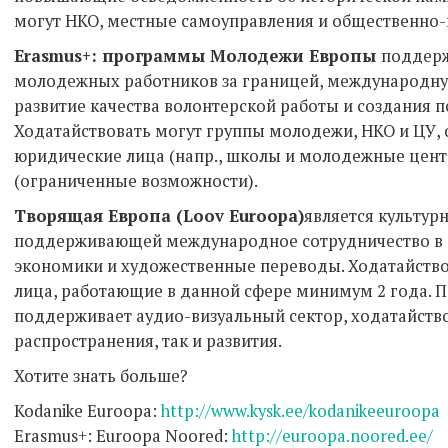
могут НКО, местные самоуправления и общественно-
Erasmus+: программы Молодежи Европы
поддерж
молодежных работников за границей, международну
развитие качества волонтерской работы и создания 
Ходатайствовать могут группы молодежи, НКО и ЦУ,
юридические лица (напр., школы и молодежные цент
(ограниченные возможности).
Творящая Европа (Loov Euroopa)
является культур
поддерживающей международное сотрудничество в с
экономики и художественные переводы. Ходатайство
лица, работающие в данной сфере минимум 2 года.
поддерживает аудио-визуальный сектор, ходатайство
распространения, так и развития.
Хотите знать больше?
Kodanike Euroopa:
http://www.kysk.ee/kodanikeeuroopa
Erasmus+: Euroopa Noored:
http://euroopa.noored.ee/