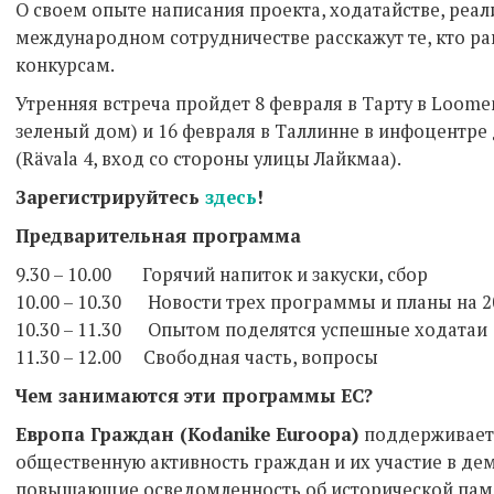
О своем опыте написания проекта, ходатайстве, реал
международном сотрудничестве расскажут те, кто ра
конкурсам.
Утренняя встреча пройдет 8 февраля в Тарту в Loomema
зеленый дом) и 16 февраля в Таллинне в инфоцентре
(Rävala 4, вход со стороны улицы Лайкмаа).
Зарегистрируйтесь
здесь
!
Предварительная программа
9.30 – 10.00 Горячий напиток и закуски, сбор
10.00 – 10.30 Новости трех программы и планы на 2
10.30 – 11.30 Опытом поделятся успешные ходатаи
11.30 – 12.00 Свободная часть, вопросы
Чем занимаются эти программы ЕС?
Европа Граждан (Kodanike Euroopa)
поддерживает
общественную активность граждан и их участие в де
повышающие осведомленность об исторической памя