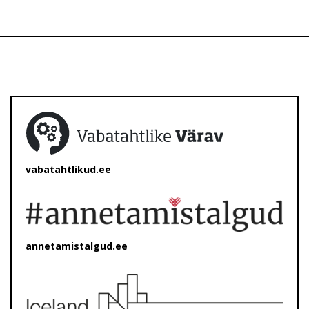
vabatahtlikud.ee
annetamistalgud.ee