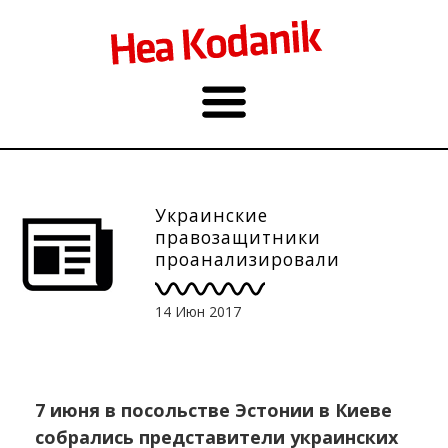
Украинские
правозащитники
проанализировали
результаты своей работы в
посольстве Эстонии
14 Июн 2017
7 июня в посольстве Эстонии в Киеве
собрались представители украинских