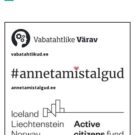
vabatahtlikud.ee
annetamistalgud.ee