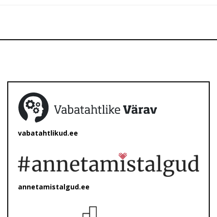
vabatahtlikud.ee
annetamistalgud.ee