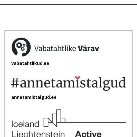
vabatahtlikud.ee
annetamistalgud.ee