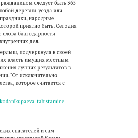
гражданином следует быть 365
любой деревни, уезда или
е праздники, народные
которой приятно быть. Сегодня
е слова благодарности
 внутренних дел.
Дерлыш, подчеркнула в своей
гих власть имущих местным
жения лучших результатов в
нии. "От исключительно
ства, которое считается с
id/kodanikupaeva-tahistamine-
ских спасателей и сам