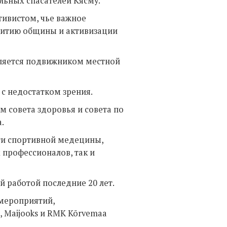
льных спасателей Кясму.
ивистом, чье важное
звитию общины и активизации
вляется подвижником местной
и с недостатком зрения.
м совета здоровья и совета по
а.
сти спортивной медецины,
 профессионалов, так и
й работой последние 20 лет.
 мероприятий,
, Maijooks и RMK Kõrvemaa