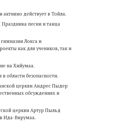
и активно действует в Тойла.
I Праздника песни и танца
 гимназии Локса и
екты как для учеников, так и
е движение на Хийумаа.
 в области безопасности.
анской церкви Андрес Пыдер
щественных обсуждениях и
тской церкви Артур Пыльд
 в Ида-Вирумаа.