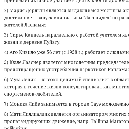
принимает активное участие в деятельности доброво
2) Мария Дерлыш является выдающимся местным акт
достижение — запуск инициативы "Ласнаидея" по ра
жителей Ласнамяэ.
3) Сирье Каннель параллельно с работой учителем я
жизни в деревне Пуйату.
4) Аго Кивило уже 56 лет (с 1958 г.) работает с людьм
5) Юлле Лааснер является многолетним председателе
предотвращению употребления наркотиков Раплама
6) Муза Лепик — высоко ценимый специалист в обла
которая в течение жизни консультировала как многих
спортсменов-любителей.
7) Моника Лийв занимается в городе Сауэ молодежно
8) Мати Лиллиаллик является организатором многих
пропагандирующих движение, напр. Tallinna Maraton
neliküritus.