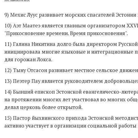
9) Мехис Луус развивает морских спасателей Эстонии 
10) Аэт Маатеэ является главным организатором XXV
"Прикосновение времени. Время прикосновения".
11) Галина Никитина долго была директором Русской
инициировала многие языковые и интеграционные про
для горожан Локса.
12) Тыну Отсасон развивает местное сельско
13) Пеэтер Пау является руководителем добровольцев
14) Бывший епископ Эстонской евангелическо-лютер
на протяжении многих лет участвовал во многих об
делал церковь более открытой.
15) Пастор йыхвинского прихода Эстонской методис
активно участвует в организации социальной работы