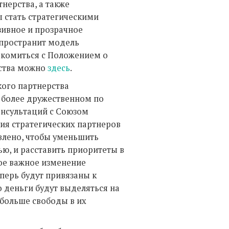
нерства, а также
 стать стратегическими
ивное и прозрачное
спространит модель
накомиться с Положением о
рства можно
здесь
.
кого партнерства
в более дружественном по
онсультаций с Союзом
ия стратегических партнеров
влено, чтобы уменьшить
ю, и расставить приоритеты в
мое важное изменение
перь будут привязаны к
о деньги будут выделяться на
 больше свободы в их