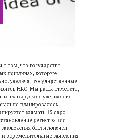
Фото:
о том, что государство
ных пошлинах, которые
ьно, увеличат государственные
изитов НКО. Мы рады отметить,
ы, и планируемое увеличение
ачально планировалось.
нируется взимать 15 евро
осстановление регистрации
о заключения был исключен
е и обременительные заявления