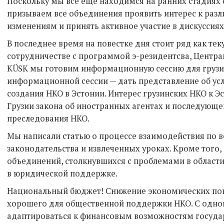
Поскольку мы все еще находимся на ранних стадиях
призываем все объединения проявить интерес к ра
изменениям и принять активное участие в дискуссиях
В последнее время на повестке дня стоит ряд как тек
сотрудничестве с программой э-резидентсва, Центра
KÜSK мы готовим информационную сессию для грузи
информационной сессии — дать представление об ус
создания НКО в Эстонии. Интерес грузинских НКО к Э
Грузии закона об иностранных агентах и последующе
преследования НКО.
Мы написали статью о процессе взаимодействия по 
законодательства и извлеченных уроках. Кроме того,
объединений, столкнувшихся с проблемами в област
в юридической поддержке.
Национальный бюджет! Снижение экономических пока
хорошего для общественной поддержки НКО. С одно
адаптироваться к финансовым возможностям государ