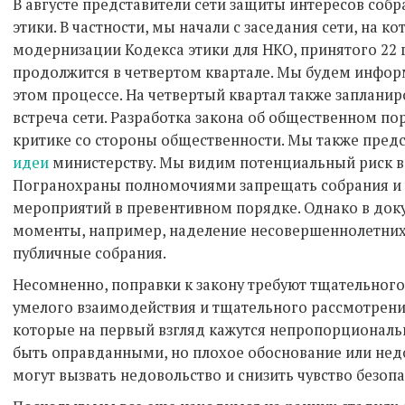
В августе представители сети защиты интересов собр
этики. В частности, мы начали с заседания сети, на 
модернизации Кодекса этики для НКО, принятого 22 
продолжится в четвертом квартале. Мы будем информ
этом процессе. На четвертый квартал также заплани
встреча сети. Разработка закона об общественном п
критике со стороны общественности. Мы также пред
идеи
министерству. Мы видим потенциальный риск в
Погранохраны полномочиями запрещать собрания и 
мероприятий в превентивном порядке. Однако в док
моменты, например, наделение несовершеннолетних
публичные собрания.
Несомненно, поправки к закону требуют тщательного
умелого взаимодействия и тщательного рассмотрени
которые на первый взгляд кажутся непропорциональ
быть оправданными, но плохое обоснование или не
могут вызвать недовольство и снизить чувство безоп