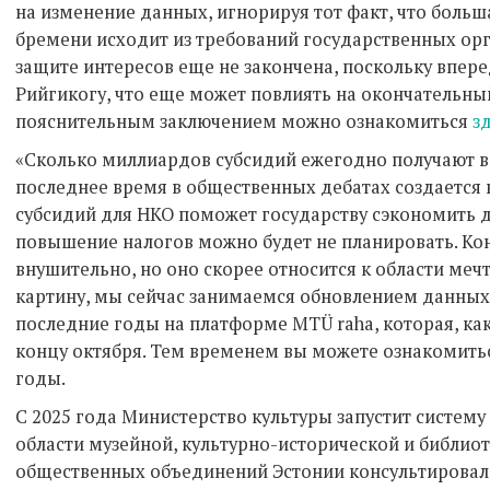
на изменение данных, игнорируя тот факт, что боль
бремени исходит из требований государственных орга
защите интересов еще не закончена, поскольку впер
Рийгикогу, что еще может повлиять на окончательный
пояснительным заключением можно ознакомиться
з
«Сколько миллиардов субсидий ежегодно получают вс
последнее время в общественных дебатах создается 
субсидий для НКО поможет государству сэкономить д
повышение налогов можно будет не планировать. Кон
внушительно, но оно скорее относится к области меч
картину, мы сейчас занимаемся обновлением данных
последние годы на платформе MTÜ raha, которая, как
концу октября. Тем временем вы можете ознакомить
годы.
С 2025 года Министерство культуры запустит систему
области музейной, культурно-исторической и библио
общественных объединений Эстонии консультировал