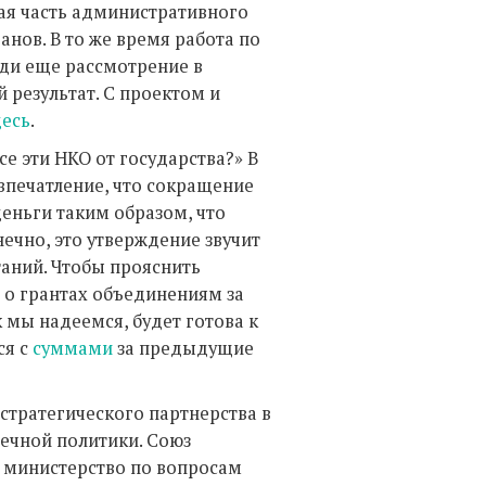
шая часть административного
нов. В то же время работа по
еди еще рассмотрение в
 результат. С проектом и
десь
.
е эти НКО от государства?» В
впечатление, что сокращение
еньги таким образом, что
ечно, это утверждение звучит
таний. Чтобы прояснить
 о грантах объединениям за
 мы надеемся, будет готова к
ся с
суммами
за предыдущие
 стратегического партнерства в
течной политики. Союз
 министерство по вопросам