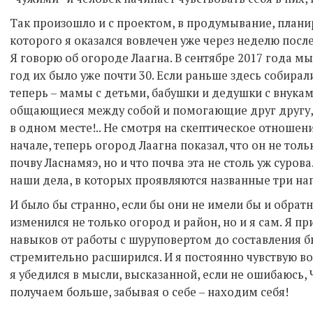
Так произошло и с проектом, в продумывание, план
которого я оказался вовлечен уже через неделю после 
Я говорю об огороде Лаагна. В сентябре 2017 года мы
год их было уже почти 30. Если раньше здесь собирал
теперь – мамы с детьми, бабушки и дедушки с внукам
общающиеся между собой и помогающие друг другу,– 
в одном месте!.. Не смотря на скептическое отношен
начале, теперь огород Лаагна показал, что он не тол
почву Ласнамяэ, но и что почва эта не столь уж суров
наши дела, в которых проявляются названные три на
И было бы странно, если бы они не имели бы и обратн
изменился не только огород и район, но и я сам. Я 
навыков от работы с шуруповертом до составления б
стремительно расширился. И я постоянно чувствую во
я убедился в мысли, высказанной, если не ошибаюсь,
получаем больше, забывая о себе – находим себя!