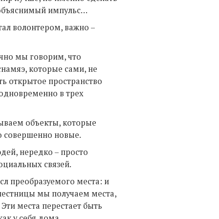
необъяснимый импульс…
стал волонтером, важно –
ычно мы говорим, что
намяэ, которые сами, не
ть открытое пространство
м одновременно в трех
ываем объекты, которые
о совершенно новые.
дей, нередко – просто
оциальных связей.
ысл преобразуемого места: и
 лестницы мы получаем места,
. Эти места перестает быть
как у себя дома.