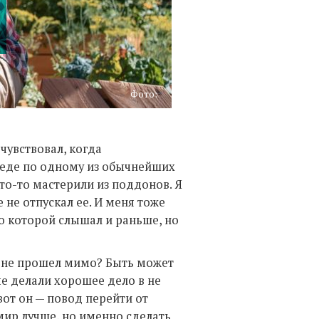
Фото:
очувствовал, когда
еде по одному из обычнейших
то-то мастерили из поддонов. Я
е не отпускал ее. И меня тоже
, о которой слышал и раньше, но
 а не прошел мимо? Быть может
ые делали хорошее дело в не
от он — повод перейти от
 мир лучше, но именно сделать