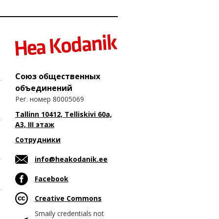
Союз общественных
объединений
Рег. номер 80005069
Tallinn 10412, Telliskivi 60a,
A3, III этаж
Сотрудники
info@heakodanik.ee
Facebook
Creative Commons
Smaily credentials not