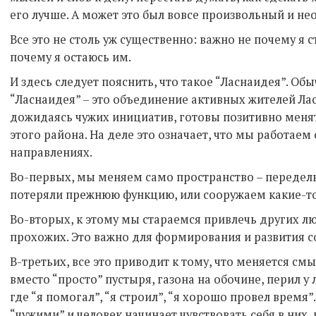
его лучше. А может это был вовсе произвольный и 
Все это не столь уж существенно: важно не почему я 
почему я остаюсь им.
И здесь следует пояснить, что такое “Ласнаидея”. Об
“Ласнаидея” – это объединение активных жителей Лас
дожидаясь чужих инициатив, готовы позитивно меня
этого района. На деле это означает, что мы работае
направлениях.
Во-первых, мы меняем само пространство – передел
потеряли прежнюю функцию, или сооружаем какие-т
Во-вторых, к этому мы стараемся привлечь других лю
прохожих. Это важно для формирования и развития с
В-третьих, все это приводит к тому, что меняется см
вместо “просто” пустыря, газона на обочине, перил у
где “я помогал”, “я строил”, “я хорошо провел время”
“чужими” и человек начинает чувствовать себя в них, 