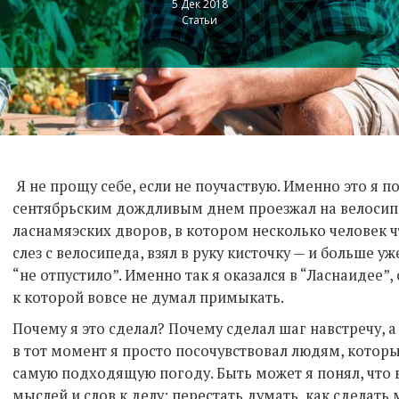
5 Дек 2018
Статьи
Я не прощу себе, если не поучаствую. Именно это я п
сентябрьским дождливым днем проезжал на велосип
ласнамяэских дворов, в котором несколько человек ч
слез с велосипеда, взял в руку кисточку — и больше уж
“не отпустило”. Именно так я оказался в “Ласнаидее”
к которой вовсе не думал примыкать.
Почему я это сделал? Почему сделал шаг навстречу,
в тот момент я просто посочувствовал людям, котор
самую подходящую погоду. Быть может я понял, что в
мыслей и слов к делу: перестать думать, как сделать