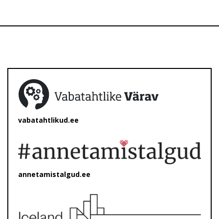
vabatahtlikud.ee
annetamistalgud.ee