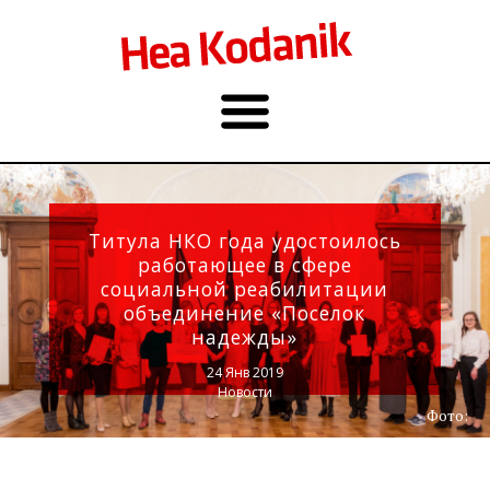
Титула НКО года удостоилось
работающее в сфере
социальной реабилитации
объединение «Поселок
надежды»
24 Янв 2019
Новости
Фото: