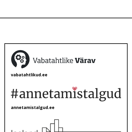
vabatahtlikud.ee
annetamistalgud.ee