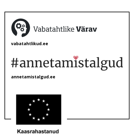
vabatahtlikud.ee
annetamistalgud.ee