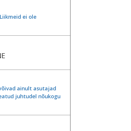
Liikmeid ei ole
NE
õivad ainult asutajad
teatud juhtudel nõukogu