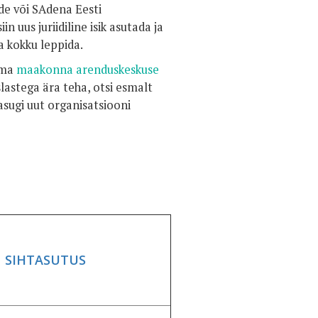
de või SAdena Eesti
in uus juriidiline isik asutada ja
a kokku leppida.
 oma
maakonna arenduskeskuse
aslastega ära teha, otsi esmalt
asugi uut organisatsiooni
SIHTASUTUS