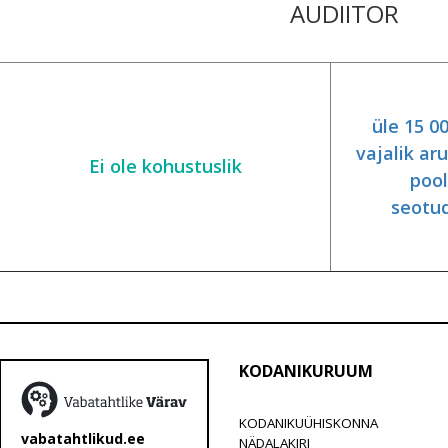
AUDIITOR
üle 15 0
vajalik ar
Ei ole kohustuslik
pool
seotud
KODANIKURUUM
KODANIKUÜHISKONNA
vabatahtlikud.ee
NÄDALAKIRI