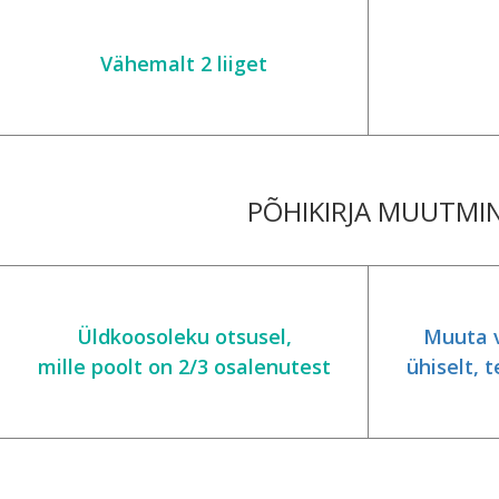
Vähemalt 2 liiget
PÕHIKIRJA MUUTMI
Üldkoosoleku otsusel,
Muuta v
mille poolt on 2/3 osalenutest
ühiselt, 