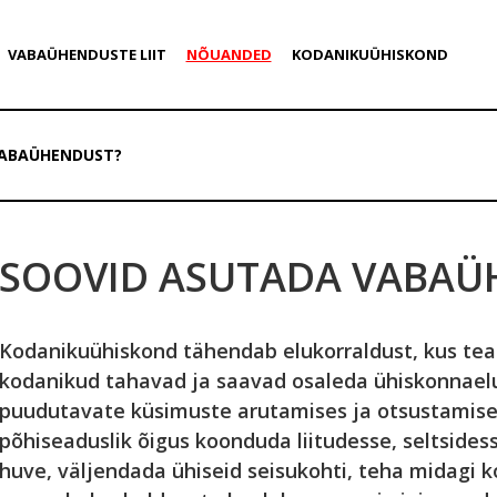
VABAÜHENDUSTE LIIT
NÕUANDED
KODANIKUÜHISKOND
VABAÜHENDUST?
SOOVID ASUTADA VABAÜ
Kodanikuühiskond tähendab elukorraldust, kus tead
kodanikud tahavad ja saavad osaleda ühiskonnael
puudutavate küsimuste arutamises ja otsustamises
põhiseaduslik õigus koonduda liitudesse, seltsides
huve, väljendada ühiseid seisukohti, teha midagi koo