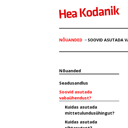
NÕUANDED
SOOVID ASUTADA 
Nõuanded
Seadusandlus
Soovid asutada
vabaühendust?
Kuidas asutada
mittetulundusühingut?
Kuidas asutada
sihtasutust?