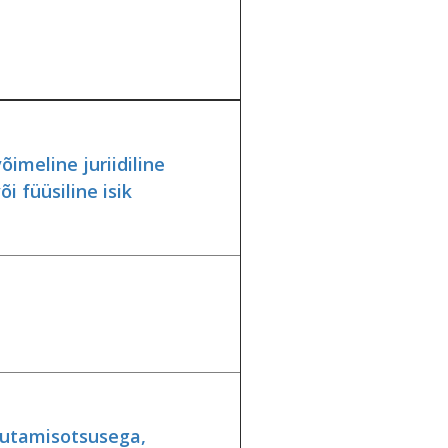
õimeline juriidiline
õi füüsiline isik
utamisotsusega,