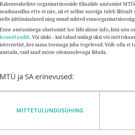
Rahvusvaheliste organisatsioonide filiaalide asutamist MTÜ
seadusandlus ette ei näe, nii et sellise sooviga tuleb lihtsalt si
selle juhtimisalased ning muud suhted emaorganisatsioonig
Enne asutamisega alustamist loe läbi siinne info, küsi nõu
konsultandilt
. Või siiski – kui tahad midagi üksi või mõtteka
internetist, kes sama teemaga juba tegelevad. Võib-olla ei t
asutada, vaid saad mõne olemasolevaga liituda.
MTÜ ja SA erinevused:
MITTETULUNDUSÜHING