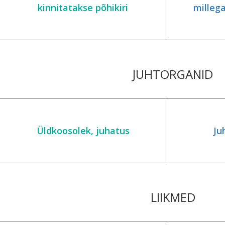
kinnitatakse põhikiri
millega
JUHTORGANID
Üldkoosolek, juhatus
Ju
LIIKMED