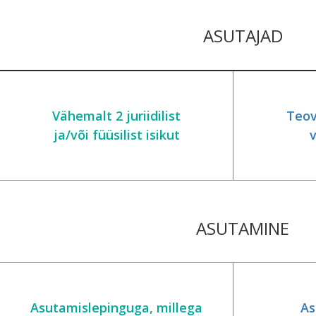
ASUTAJAD
Vähemalt 2 juriidilist
Teov
ja/või füüsilist isikut
v
ASUTAMINE
Asutamislepinguga, millega
As