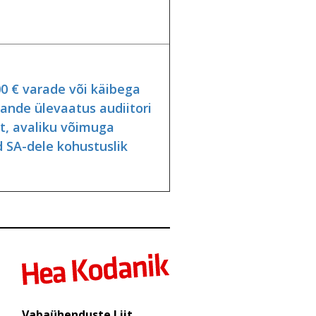
00 € varade või käibega
uande ülevaatus audiitori
t, avaliku võimuga
 SA-dele kohustuslik
Vabaühenduste Liit