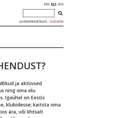
ENG
EST
RUS
JUURDEPÄÄSETAVUS
UUDISKIRI
HENDUST?
likud ja aktiivsed
us ning oma elu
. Igaühel on Eestis
se, klubidesse; kaitsta oma
s ära, või lihtsalt