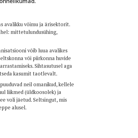
 õnnelikumad.
 avalikku võimu ja ärisektorit.
ahel: mittetulundusühing,
isatsiooni võib luua avalikes
eltskonna või piirkonna huvide
harrastamiseks. Sihtasutusel aga
tseda kasumit taotlevalt.
t puuduvad neil omanikud, kellele
ul liikmed (üldkoosolek) ja
e voli jäetud. Seltsingut, mis
leppe alusel.