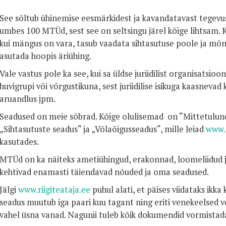
See sõltub ühinemise eesmärkidest ja kavandatavast tegevuse
umbes 100 MTÜd, sest see on seltsingu järel kõige lihtsam. K
kui mängus on vara, tasub vaadata sihtasutuse poole ja mõn
asutada hoopis äriühing.
Vale vastus pole ka see, kui sa üldse juriidilist organisatsioon
huvigrupi või võrgustikuna, sest juriidilise isikuga kaasnev
aruandlus jpm.
Seadused on meie sõbrad. Kõige olulisemad on “Mittetulun
„Sihtasutuste seadus“ ja „Võlaõigusseadus“, mille leiad
www.r
kasutades.
MTÜd on ka näiteks ametiühingud, erakonnad, loomeliidud ja
kehtivad enamasti täiendavad nõuded ja oma seadused.
Jälgi
www.riigiteataja.ee
puhul alati, et päises viidataks ikka
seadus muutub iga paari kuu tagant ning eriti venekeelsed ve
vahel üsna vanad. Nagunii tuleb kõik dokumendid vormistada