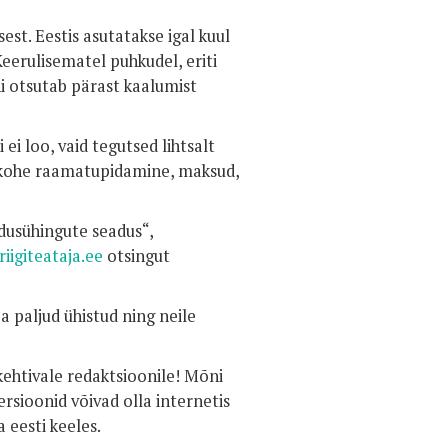
st. Eestis asutatakse igal kuul
eerulisematel puhkudel, eriti
i otsutab pärast kaalumist
i ei loo, vaid tegutsed lihtsalt
ad kohe raamatupidamine, maksud,
dusühingute seadus“,
iigiteataja.ee
otsingut
 paljud ühistud ning neile
 kehtivale redaktsioonile! Mõni
rsioonid võivad olla internetis
 eesti keeles.