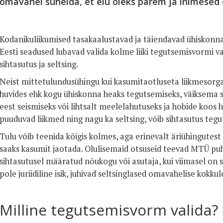
omavahel suhelda, et elu oleks parem ja inimesed
Kodanikuliikumised tasakaalustavad ja täiendavad ühiskonnas
Eesti seadused lubavad valida kolme liiki tegutsemisvormi v
sihtasutus ja seltsing.
Neist mittetulundusühingu kui kasumitaotluseta liikmesorgan
huvides ehk kogu ühiskonna heaks tegutsemiseks, väiksema s
eest seismiseks või lihtsalt meelelahutuseks ja hobide koos 
puuduvad liikmed ning nagu ka seltsing, võib sihtasutus tegu
Tulu võib teenida kõigis kolmes, aga erinevalt äriühingutes
saaks kasumit jaotada. Olulisemaid otsuseid teevad MTÜ puh
sihtasutusel määratud nõukogu või asutaja, kui viimasel on se
pole juriidiline isik, juhivad seltsinglased omavahelise kokku
Milline tegutsemisvorm valida?