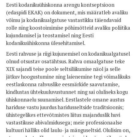
Eesti kodanikuühiskonna arengu kontseptsioon
(edaspidi EKAK) on dokument, mis määratleb avaliku
võimu ja kodanikualgatuse vastastikku täiendavaid
rolle ning koostoimimise põhimõtteid avaliku poliitika
kujundamisel ja teostamisel ning Eesti
kodanikuühiskonna ülesehitamisel.
Eesti rahvuse ja riigi kujunemisel on kodanikualgatusel
olnud otsustav osatähtsus. Rahva omaalgatuse teke
XIX sajandi teise poole seltsiliikumise näol ja selle
jätkuv hoogustumine ning laienemine tegi võimalikuks
eestlaskonna rahvuslike eesmärkide saavutamise,
kindlustas ühtekuuluvustunnet ning sai oluliseks kogu
ühiskonnaelu suunamisel. Eestlastele omane austus
hariduse vastu juurdus haridusseltside traditsioonis;
ühistegelikes ettevõtmistes liitus majanduslik huvi
vastastikuse abivalmidusega; meie professionaalse
kultuuri hälliks olid laulu- ja mänguseltsid. Olulisim on,