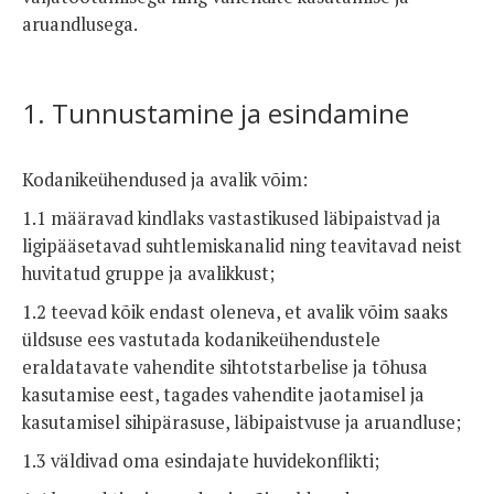
aruandlusega.
1. Tunnustamine ja esindamine
Kodanikeühendused ja avalik võim:
1.1 määravad kindlaks vastastikused läbipaistvad ja
ligipääsetavad suhtlemiskanalid ning teavitavad neist
huvitatud gruppe ja avalikkust;
1.2 teevad kõik endast oleneva, et avalik võim saaks
üldsuse ees vastutada kodanikeühendustele
eraldatavate vahendite sihtotstarbelise ja tõhusa
kasutamise eest, tagades vahendite jaotamisel ja
kasutamisel sihipärasuse, läbipaistvuse ja aruandluse;
1.3 väldivad oma esindajate huvidekonflikti;