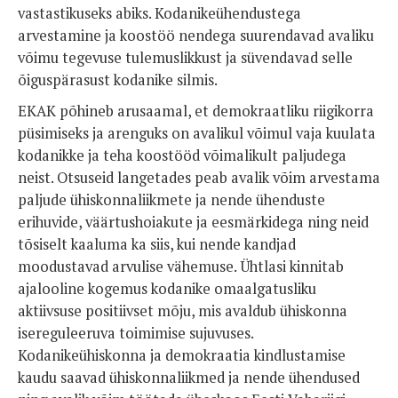
vastastikuseks abiks. Kodanikeühendustega
arvestamine ja koostöö nendega suurendavad avaliku
võimu tegevuse tulemuslikkust ja süvendavad selle
õiguspärasust kodanike silmis.
EKAK põhineb arusaamal, et demokraatliku riigikorra
püsimiseks ja arenguks on avalikul võimul vaja kuulata
kodanikke ja teha koostööd võimalikult paljudega
neist. Otsuseid langetades peab avalik võim arvestama
paljude ühiskonnaliikmete ja nende ühenduste
erihuvide, väärtushoiakute ja eesmärkidega ning neid
tõsiselt kaaluma ka siis, kui nende kandjad
moodustavad arvulise vähemuse. Ühtlasi kinnitab
ajalooline kogemus kodanike omaalgatusliku
aktiivsuse positiivset mõju, mis avaldub ühiskonna
isereguleeruva toimimise sujuvuses.
Kodanikeühiskonna ja demokraatia kindlustamise
kaudu saavad ühiskonnaliikmed ja nende ühendused