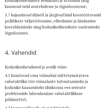
kodanikeühenduste seisukohti ja arvamusi ning
kaasavad neid aruteludesse ja õigusloomesse;
3.7 kujundavad ühiselt ja järgivad häid koostöötavasid
poliitikate väljatöötamise, elluviimise ja hindamise
korraldamiseks ning kodanikeühenduste osalemiseks
õigusloomes.
4. Vahendid
Kodanikeühendused ja avalik võim:
4.1 kasutavad oma võimalusi mittetasustatava
vabatahtliku töö võimaluste tutvustamiseks ja
kodanike kaasamiseks ühiskonna ees seisvate
probleemide lahendamisse vabatahtlikkuse
põhimõttel;