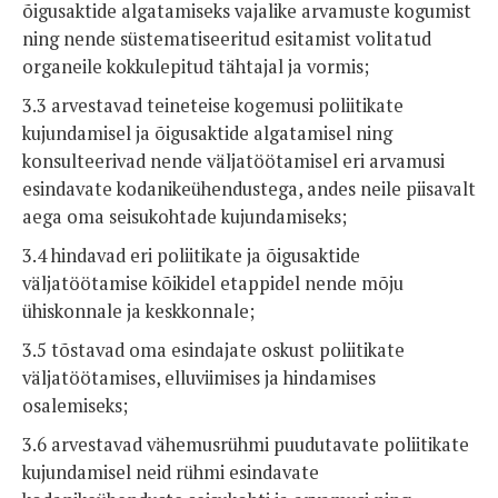
õigusaktide algatamiseks vajalike arvamuste kogumist
ning nende süstematiseeritud esitamist volitatud
organeile kokkulepitud tähtajal ja vormis;
3.3 arvestavad teineteise kogemusi poliitikate
kujundamisel ja õigusaktide algatamisel ning
konsulteerivad nende väljatöötamisel eri arvamusi
esindavate kodanikeühendustega, andes neile piisavalt
aega oma seisukohtade kujundamiseks;
3.4 hindavad eri poliitikate ja õigusaktide
väljatöötamise kõikidel etappidel nende mõju
ühiskonnale ja keskkonnale;
3.5 tõstavad oma esindajate oskust poliitikate
väljatöötamises, elluviimises ja hindamises
osalemiseks;
3.6 arvestavad vähemusrühmi puudutavate poliitikate
kujundamisel neid rühmi esindavate