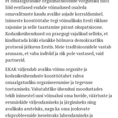
et omaalgatuslike organisatsioonide võrgustiku näol
lõid eestlased endale võimalused osaleda
omavalitsuste kaudu avalike asjade korraldamisel.
Inimeste koostöötahe tegi võimalikuks Eesti riikluse
rajamise ja selle taastamise pärast okupatsioone.
Kodanikeühendused on praegugi vajalikud selleks, et
kindlustada kõiki elanikke hõlmava demokraatliku
protsessi jätkuvus Eestis. Meie traditsioonidele vastab
arusaam, et vaba indiviid ja riik pole vastased, vaid
partnerid.
EKAK väljendab avaliku võimu organite ja
kodanikeühenduste koostöötahet rahva
omaalgatusliku organiseerumise ja tegevuse
toetamiseks. Vabatahtlike ühendusi moodustades
tekib inimestel uusi võimalusi oma huvide, väärtuste ja
eesmärkide väljendamiseks ja järgimiseks ning
avalikuks aruteluks, nagu ka oma jooksvate
eluprobleemide iseseisvaks lahendamiseks ja