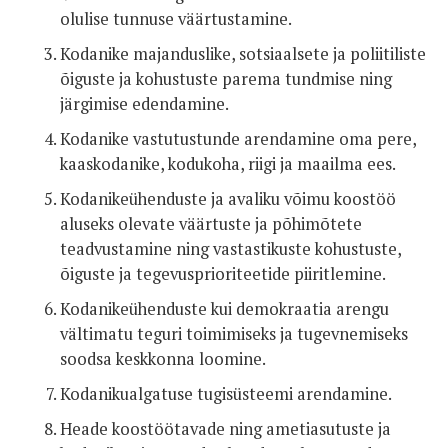
olulise tunnuse väärtustamine.
Kodanike majanduslike, sotsiaalsete ja poliitiliste
õiguste ja kohustuste parema tundmise ning
järgimise edendamine.
Kodanike vastutustunde arendamine oma pere,
kaaskodanike, kodukoha, riigi ja maailma ees.
Kodanikeühenduste ja avaliku võimu koostöö
aluseks olevate väärtuste ja põhimõtete
teadvustamine ning vastastikuste kohustuste,
õiguste ja tegevusprioriteetide piiritlemine.
Kodanikeühenduste kui demokraatia arengu
vältimatu teguri toimimiseks ja tugevnemiseks
soodsa keskkonna loomine.
Kodanikualgatuse tugisüsteemi arendamine.
Heade koostöötavade ning ametiasutuste ja