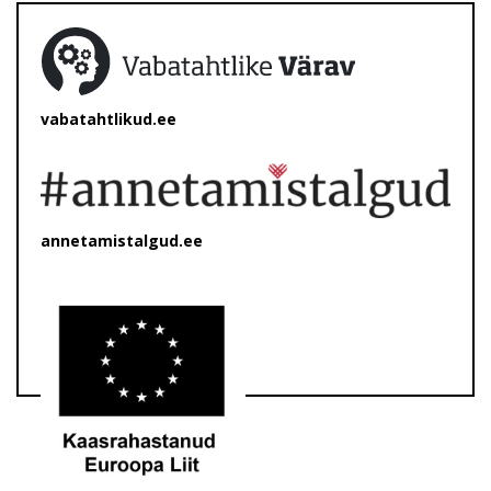
vabatahtlikud.ee
annetamistalgud.ee