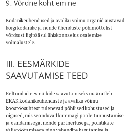
9. Võrdne kohtlemine
Kodanikeühendused ja avaliku võimu organid austavad
kõigi kodanike ja nende ühenduste põhimõttelist
võrdsust ligipääsul ühiskonnaelus osalemise
võimalustele.
III. EESMÄRKIDE
SAAVUTAMISE TEED
Eeltoodud eesmärkide saavutamiseks määratleb
EKAK kodanikeühenduste ja avaliku võimu
koostöösuhtest tulenevad põhilised kohustused ja
õigused, mis seonduvad kummagi poole tunnustamise
ja esindamisega, nende partnerlusega, poliitikate
väljatöötamisega ning vahendite kasutamise ja