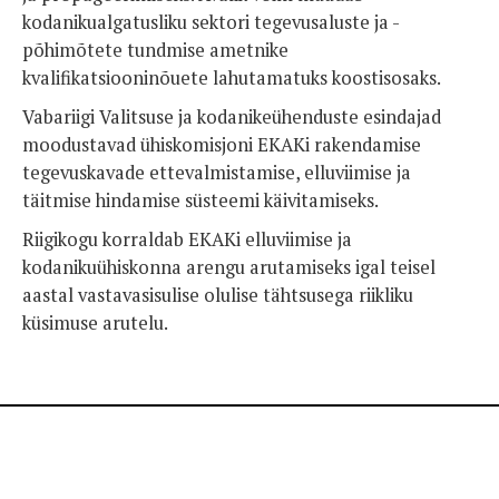
kodanikualgatusliku sektori tegevusaluste ja -
põhimõtete tundmise ametnike
kvalifikatsiooninõuete lahutamatuks koostisosaks.
Vabariigi Valitsuse ja kodanikeühenduste esindajad
moodustavad ühiskomisjoni EKAKi rakendamise
tegevuskavade ettevalmistamise, elluviimise ja
täitmise hindamise süsteemi käivitamiseks.
Riigikogu korraldab EKAKi elluviimise ja
kodanikuühiskonna arengu arutamiseks igal teisel
aastal vastavasisulise olulise tähtsusega riikliku
küsimuse arutelu.