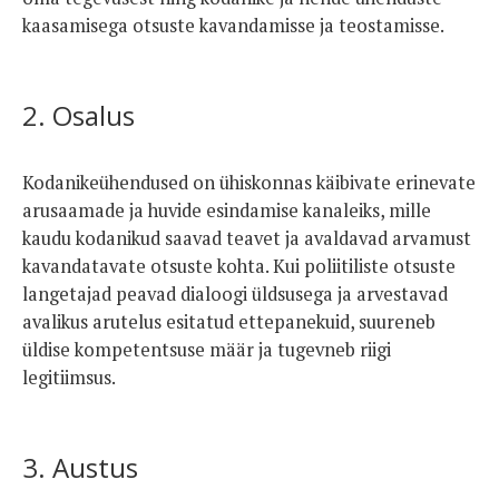
kaasamisega otsuste kavandamisse ja teostamisse.
2. Osalus
Kodanikeühendused on ühiskonnas käibivate erinevate
arusaamade ja huvide esindamise kanaleiks, mille
kaudu kodanikud saavad teavet ja avaldavad arvamust
kavandatavate otsuste kohta. Kui poliitiliste otsuste
langetajad peavad dialoogi üldsusega ja arvestavad
avalikus arutelus esitatud ettepanekuid, suureneb
üldise kompetentsuse määr ja tugevneb riigi
legitiimsus.
3. Austus