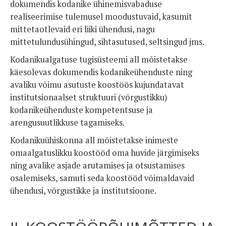
dokumendis kodanike ühinemisvabaduse
realiseerimise tulemusel moodustuvaid, kasumit
mittetaotlevaid eri liiki ühendusi, nagu
mittetulundusühingud, sihtasutused, seltsingud jms.
Kodanikualgatuse tugisüsteemi all mõistetakse
käesolevas dokumendis kodanikeühenduste ning
avaliku võimu asutuste koostöös kujundatavat
institutsionaalset struktuuri (võrgustikku)
kodanikeühenduste kompetentsuse ja
arengusuutlikkuse tagamiseks.
Kodanikuühiskonna all mõistetakse inimeste
omaalgatuslikku koostööd oma huvide järgimiseks
ning avalike asjade arutamises ja otsustamises
osalemiseks, samuti seda koostööd võimaldavaid
ühendusi, võrgustikke ja institutsioone.