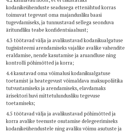
4.2 kannavad hoolt, et ei takistataks
kodanikeühenduste seadusega ettenähtud korras
toimuvat tegevust oma majandusliku baasi
tugevdamiseks, ja tunnustavad sellega seonduva
äritundliku teabe konfidentsiaalsust;
4.3 töötavad välja ja avalikustavad kodanikualgatuse
tugisüsteemi arendamiseks vajalike avalike vahendite
eraldamise, nende kasutamise ja aruandluse ning
kontrolli põhimõtted ja korra;
4.4 kasutavad oma võimalusi kodanikualgatuse
toetamist ja heategevust võimaldava maksupoliitika
tutvustamiseks ja arendamiseks, elavdamaks
ärisektori huvi mittetulundusliku tegevuse
toetamiseks;
4.5 töötavad välja ja avalikustavad põhimõtted ja
korra avalike teenuste osutamise delegeerimiseks
kodanikeühendustele ning avaliku võimu asutuste ja