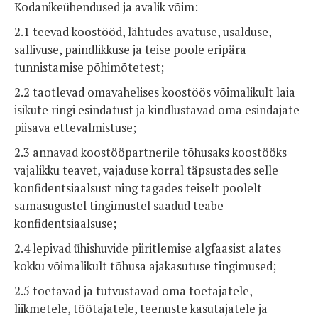
Kodanikeühendused ja avalik võim:
2.1 teevad koostööd, lähtudes avatuse, usalduse,
sallivuse, paindlikkuse ja teise poole eripära
tunnistamise põhimõtetest;
2.2 taotlevad omavahelises koostöös võimalikult laia
isikute ringi esindatust ja kindlustavad oma esindajate
piisava ettevalmistuse;
2.3 annavad koostööpartnerile tõhusaks koostööks
vajalikku teavet, vajaduse korral täpsustades selle
konfidentsiaalsust ning tagades teiselt poolelt
samasugustel tingimustel saadud teabe
konfidentsiaalsuse;
2.4 lepivad ühishuvide piiritlemise algfaasist alates
kokku võimalikult tõhusa ajakasutuse tingimused;
2.5 toetavad ja tutvustavad oma toetajatele,
liikmetele, töötajatele, teenuste kasutajatele ja