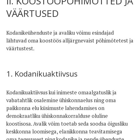
II. KOOSTÖÖPÕHIMÕTTED JA
VÄÄRTUSED
Kodanikeühenduste ja avaliku võimu esindajad
lähtuvad oma koostöös alljärgnevaist põhimõtetest ja
väärtustest.
1. Kodanikuaktiivsus
Kodanikuaktiivsus kui inimeste omaalgatuslik ja
vabatahtlik osalemine ühiskonnaelus ning oma
paikkonna elu küsimuste lahendamises on
demokraatliku ühiskonnakorralduse oluline
koostisosa. Avalik võim toetab seda soodsa õigusliku
keskkonna loomisega, elanikkonna teavitamisega
oma tegevusest ning kodanike ja nende ühenduste