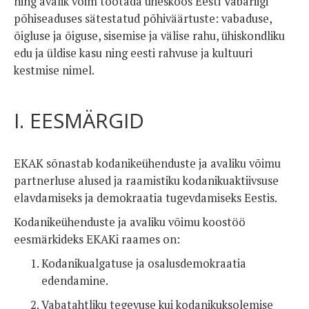
ning avalik võim töötada üheskoos Eesti Vabariigi
põhiseaduses sätestatud põhiväärtuste: vabaduse,
õigluse ja õiguse, sisemise ja välise rahu, ühiskondliku
edu ja üldise kasu ning eesti rahvuse ja kultuuri
kestmise nimel.
I. EESMÄRGID
EKAK sõnastab kodanikeühenduste ja avaliku võimu
partnerluse alused ja raamistiku kodanikuaktiivsuse
elavdamiseks ja demokraatia tugevdamiseks Eestis.
Kodanikeühenduste ja avaliku võimu koostöö
eesmärkideks EKAKi raames on:
Kodanikualgatuse ja osalusdemokraatia
edendamine.
Vabatahtliku tegevuse kui kodanikuksolemise