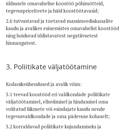
üldsusele omavahelise koostöö põhimõtteid,
tegevusprioriteete ja häid koostöötavasid;
2.6 tutvustavad ja toetavad massimeediakanalite
kaudu ja avalikes esinemistes omavahelist koostööd
ning hoiduvad üldistavatest negatiivsetest
hinnangutest.
3. Poliitikate väljatöötamine
Kodanikeühendused ja avalik võim:
3.1 teevad koostööd eri valdkondade poliitikate
väljatöötamisel, elluviimisel ja hindamisel oma
volitatud liikmete või esindajate kaudu nende
tegevusvaldkondade ja oma pädevuse kohaselt;
3.2 korraldavad poliitikate kujundamiseks ja