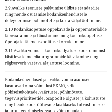
2.9 Avalike teenuste pakkumise üldiste standardite
ning nende osutamise kodanikeühendustele
delegeerimise põhimõtete ja korra väljatöötamine.
2.10 Kodanikuõpetuse õppekavade ja õppematerjalide
läbivaatamine ja täiustamine ning kodanikuõpetuse
õpetajate täienduskoolituse korraldamine.
2.11 Avaliku võimu ja kodanikualgatuse koostoimimist
käsitlevate meediaprogrammide käivitamine ning
riigiserveris vastava alajaotuse loomine.
Kodanikeühendused ja avaliku võimu asutused
kasutavad oma võimalusi EKAKi, selle
põhiseisukohtade, väärtuste, põhimõtete,
tegevusprioriteetide, osapoolte õiguste ja kohustuste
ning heade koostöötavade laialdaseks tutvustamiseks
ja propageerimiseks. Avalik võim muudab