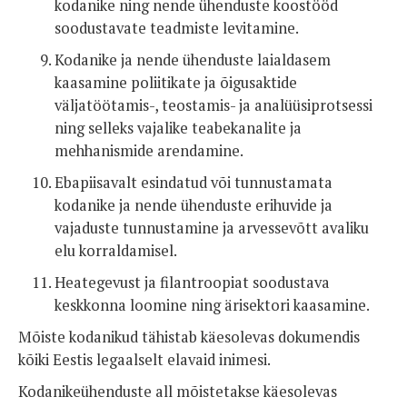
kodanike ning nende ühenduste koostööd
soodustavate teadmiste levitamine.
Kodanike ja nende ühenduste laialdasem
kaasamine poliitikate ja õigusaktide
väljatöötamis-, teostamis- ja analüüsiprotsessi
ning selleks vajalike teabekanalite ja
mehhanismide arendamine.
Ebapiisavalt esindatud või tunnustamata
kodanike ja nende ühenduste erihuvide ja
vajaduste tunnustamine ja arvessevõtt avaliku
elu korraldamisel.
Heategevust ja filantroopiat soodustava
keskkonna loomine ning ärisektori kaasamine.
Mõiste kodanikud tähistab käesolevas dokumendis
kõiki Eestis legaalselt elavaid inimesi.
Kodanikeühenduste all mõistetakse käesolevas