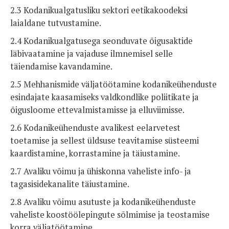
2.3 Kodanikualgatusliku sektori eetikakoodeksi
laialdane tutvustamine.
2.4 Kodanikualgatusega seonduvate õigusaktide
läbivaatamine ja vajaduse ilmnemisel selle
täiendamise kavandamine.
2.5 Mehhanismide väljatöötamine kodanikeühenduste
esindajate kaasamiseks valdkondlike poliitikate ja
õigusloome ettevalmistamisse ja elluviimisse.
2.6 Kodanikeühenduste avalikest eelarvetest
toetamise ja sellest üldsuse teavitamise süsteemi
kaardistamine, korrastamine ja täiustamine.
2.7 Avaliku võimu ja ühiskonna vaheliste info- ja
tagasisidekanalite täiustamine.
2.8 Avaliku võimu asutuste ja kodanikeühenduste
vaheliste koostöölepingute sõlmimise ja teostamise
korra väljatöötamine.