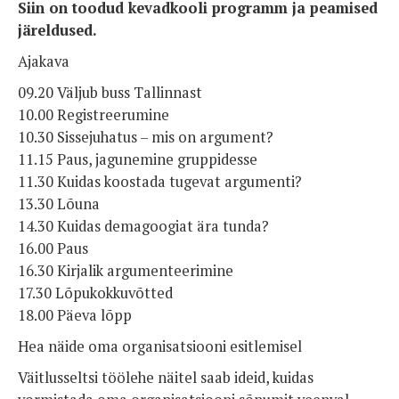
Siin on toodud kevadkooli programm ja peamised
järeldused.
Ajakava
09.20 Väljub buss Tallinnast
10.00 Registreerumine
10.30 Sissejuhatus – mis on argument?
11.15 Paus, jagunemine gruppidesse
11.30 Kuidas koostada tugevat argumenti?
13.30 Lõuna
14.30 Kuidas demagoogiat ära tunda?
16.00 Paus
16.30 Kirjalik argumenteerimine
17.30 Lõpukokkuvõtted
18.00 Päeva lõpp
Hea näide oma organisatsiooni esitlemisel
Väitlusseltsi töölehe näitel saab ideid, kuidas