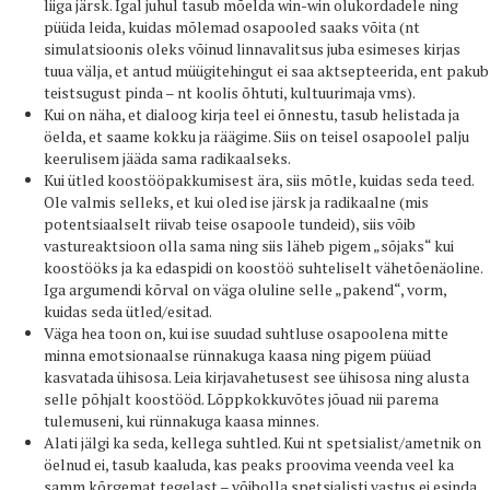
liiga järsk. Igal juhul tasub mõelda win-win olukordadele ning
püüda leida, kuidas mõlemad osapooled saaks võita (nt
simulatsioonis oleks võinud linnavalitsus juba esimeses kirjas
tuua välja, et antud müügitehingut ei saa aktsepteerida, ent pakub
teistsugust pinda – nt koolis õhtuti, kultuurimaja vms).
Kui on näha, et dialoog kirja teel ei õnnestu, tasub helistada ja
öelda, et saame kokku ja räägime. Siis on teisel osapoolel palju
keerulisem jääda sama radikaalseks.
Kui ütled koostööpakkumisest ära, siis mõtle, kuidas seda teed.
Ole valmis selleks, et kui oled ise järsk ja radikaalne (mis
potentsiaalselt riivab teise osapoole tundeid), siis võib
vastureaktsioon olla sama ning siis läheb pigem „sõjaks“ kui
koostööks ja ka edaspidi on koostöö suhteliselt vähetõenäoline.
Iga argumendi kõrval on väga oluline selle „pakend“, vorm,
kuidas seda ütled/esitad.
Väga hea toon on, kui ise suudad suhtluse osapoolena mitte
minna emotsionaalse rünnakuga kaasa ning pigem püüad
kasvatada ühisosa. Leia kirjavahetusest see ühisosa ning alusta
selle põhjalt koostööd. Lõppkokkuvõtes jõuad nii parema
tulemuseni, kui rünnakuga kaasa minnes.
Alati jälgi ka seda, kellega suhtled. Kui nt spetsialist/ametnik on
öelnud ei, tasub kaaluda, kas peaks proovima veenda veel ka
samm kõrgemat tegelast – võibolla spetsialisti vastus ei esinda