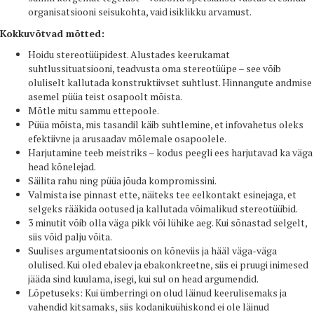
organisatsiooni seisukohta, vaid isiklikku arvamust.
Kokkuvõtvad mõtted:
Hoidu stereotüüpidest. Alustades keerukamat
suhtlussituatsiooni, teadvusta oma stereotüüpe – see võib
oluliselt kallutada konstruktiivset suhtlust. Hinnangute andmise
asemel püüa teist osapoolt mõista.
Mõtle mitu sammu ettepoole.
Püüa mõista, mis tasandil käib suhtlemine, et infovahetus oleks
efektiivne ja arusaadav mõlemale osapoolele.
Harjutamine teeb meistriks – kodus peegli ees harjutavad ka väga
head kõnelejad.
Säilita rahu ning püüa jõuda kompromissini.
Valmista ise pinnast ette, näiteks tee eelkontakt esinejaga, et
selgeks rääkida ootused ja kallutada võimalikud stereotüübid.
3 minutit võib olla väga pikk või lühike aeg. Kui sõnastad selgelt,
siis võid palju võita.
Suulises argumentatsioonis on kõneviis ja hääl väga-väga
olulised. Kui oled ebalev ja ebakonkreetne, siis ei pruugi inimesed
jääda sind kuulama, isegi, kui sul on head argumendid.
Lõpetuseks: Kui ümberringi on olud läinud keerulisemaks ja
vahendid kitsamaks, siis kodanikuühiskond ei ole läinud