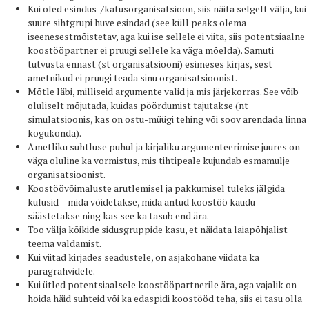
Kui oled esindus-/katusorganisatsioon, siis näita selgelt välja, kui
suure sihtgrupi huve esindad (see küll peaks olema
iseenesestmõistetav, aga kui ise sellele ei viita, siis potentsiaalne
koostööpartner ei pruugi sellele ka väga mõelda). Samuti
tutvusta ennast (st organisatsiooni) esimeses kirjas, sest
ametnikud ei pruugi teada sinu organisatsioonist.
Mõtle läbi, milliseid argumente valid ja mis järjekorras. See võib
oluliselt mõjutada, kuidas pöördumist tajutakse (nt
simulatsioonis, kas on ostu-müügi tehing või soov arendada linna
kogukonda).
Ametliku suhtluse puhul ja kirjaliku argumenteerimise juures on
väga oluline ka vormistus, mis tihtipeale kujundab esmamulje
organisatsioonist.
Koostöövõimaluste arutlemisel ja pakkumisel tuleks jälgida
kulusid – mida võidetakse, mida antud koostöö kaudu
säästetakse ning kas see ka tasub end ära.
Too välja kõikide sidusgruppide kasu, et näidata laiapõhjalist
teema valdamist.
Kui viitad kirjades seadustele, on asjakohane viidata ka
paragrahvidele.
Kui ütled potentsiaalsele koostööpartnerile ära, aga vajalik on
hoida häid suhteid või ka edaspidi koostööd teha, siis ei tasu olla