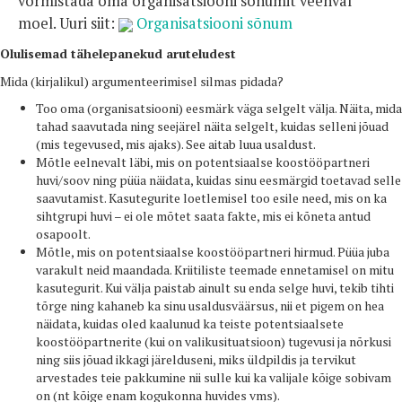
vormistada oma organisatsiooni sõnumit veenval
moel. Uuri siit:
Organisatsiooni sõnum
Olulisemad tähelepanekud aruteludest
Mida (kirjalikul) argumenteerimisel silmas pidada?
Too oma (organisatsiooni) eesmärk väga selgelt välja. Näita, mida
tahad saavutada ning seejärel näita selgelt, kuidas selleni jõuad
(mis tegevused, mis ajaks). See aitab luua usaldust.
Mõtle eelnevalt läbi, mis on potentsiaalse koostööpartneri
huvi/soov ning püüa näidata, kuidas sinu eesmärgid toetavad selle
saavutamist. Kasutegurite loetlemisel too esile need, mis on ka
sihtgrupi huvi – ei ole mõtet saata fakte, mis ei kõneta antud
osapoolt.
Mõtle, mis on potentsiaalse koostööpartneri hirmud. Püüa juba
varakult neid maandada. Kriitiliste teemade ennetamisel on mitu
kasutegurit. Kui välja paistab ainult su enda selge huvi, tekib tihti
tõrge ning kahaneb ka sinu usaldusväärsus, nii et pigem on hea
näidata, kuidas oled kaalunud ka teiste potentsiaalsete
koostööpartnerite (kui on valikusituatsioon) tugevusi ja nõrkusi
ning siis jõuad ikkagi järelduseni, miks üldpildis ja tervikut
arvestades teie pakkumine nii sulle kui ka valijale kõige sobivam
on (nt kõige enam kogukonna huvides vms).