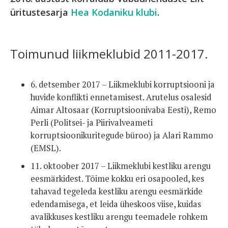
üritustesarja
Hea Kodaniku klubi
.
Toimunud liikmeklubid 2011-2017.
6. detsember 2017 – Liikmeklubi korruptsiooni ja
huvide konflikti ennetamisest. Arutelus osalesid
Aimar Altosaar (Korruptsioonivaba Eesti), Remo
Perli (Politsei- ja Piirivalveameti
korruptsioonikuritegude büroo) ja Alari Rammo
(EMSL).
11. oktoober 2017 – Liikmeklubi kestliku arengu
eesmärkidest. Tõime kokku eri osapooled, kes
tahavad tegeleda kestliku arengu eesmärkide
edendamisega, et leida üheskoos viise, kuidas
avalikkuses kestliku arengu teemadele rohkem