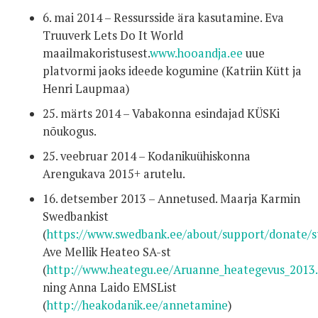
6. mai 2014 – Ressursside ära kasutamine. Eva
Truuverk Lets Do It World
maailmakoristusest.
www.hooandja.ee
uue
platvormi jaoks ideede kogumine (Katriin Kütt ja
Henri Laupmaa)
25. märts 2014 – Vabakonna esindajad KÜSKi
nõukogus.
25. veebruar 2014 – Kodanikuühiskonna
Arengukava 2015+ arutelu.
16. detsember 2013 – Annetused. Maarja Karmin
Swedbankist
(
https://www.swedbank.ee/about/support/donate/s
Ave Mellik Heateo SA-st
(
http://www.heategu.ee/Aruanne_heategevus_2013
ning Anna Laido EMSList
(
http://heakodanik.ee/annetamine
)