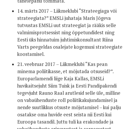
tähelepanu tõmmata.
14. märts 2017 – Liikmeklubi “Strateegiaga või
strateegiata?” EMSLi juhataja Maris Jõgeva
tutvustas EMSLi uut strateegiat ja rääkis selle
valmimisprotsessist ning õppetundidest ning
Eesti üks hinnatuim juhtimiskonsultant Riina
Varts peegeldas osalejate kogemusi strateegiate
koostamisel.
21. veebruar 2017 – Liikmeklubi “Kas pean
minema poliitikasse, et mõjutada otsuseid?”.
Europarlamendi liige Kaja Kallas, EMSLi
huvikaitsejuht Siim Tuisk ja Eesti Pandipakendi
tegevjuht Rauno Raal arutlesid selle üle, milline
on vabaühenduste roll poliitikakujundamisel ja
nende suutlikkus otsuste mõjutamisel – kui palju
osatakse oma huvide eest seista nii Eesti kui
Euroopa tasandil. Juttu tuli ka erakondade ja