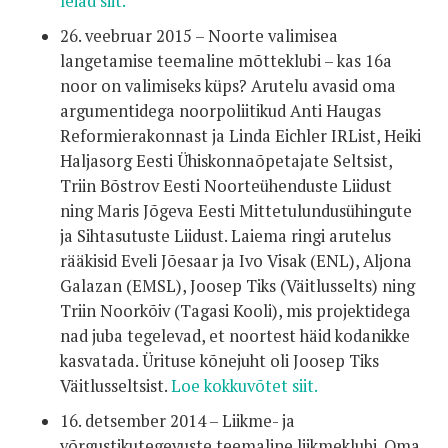
leiad siit.
26. veebruar 2015 – Noorte valimisea
langetamise teemaline mõtteklubi – kas 16a
noor on valimiseks küps? Arutelu avasid oma
argumentidega noorpoliitikud Anti Haugas
Reformierakonnast ja Linda Eichler IRList, Heiki
Haljasorg Eesti Ühiskonnaõpetajate Seltsist,
Triin Bõstrov Eesti Noorteühenduste Liidust
ning Maris Jõgeva Eesti Mittetulundusühingute
ja Sihtasutuste Liidust. Laiema ringi arutelus
rääkisid Eveli Jõesaar ja Ivo Visak (ENL), Aljona
Galazan (EMSL), Joosep Tiks (Väitlusselts) ning
Triin Noorkõiv (Tagasi Kooli), mis projektidega
nad juba tegelevad, et noortest häid kodanikke
kasvatada. Ürituse kõnejuht oli Joosep Tiks
Väitlusseltsist.
Loe kokkuvõtet siit.
16. detsember 2014 – Liikme- ja
võrgustikutegevuste teemaline liikmeklubi. Oma