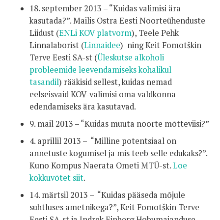
18. september 2013 – “Kuidas valimisi ära
kasutada?”. Mailis Ostra Eesti Noorteühenduste
Liidust (
ENLi KOV platvorm
), Teele Pehk
Linnalaborist (
Linnaidee
) ning Keit Fomotškin
Terve Eesti SA-st (
Üleskutse alkoholi
probleemide leevendamiseks kohalikul
tasandil
) rääkisid sellest, kuidas nemad
eelseisvaid KOV-valimisi oma valdkonna
edendamiseks ära kasutavad.
9. mail 2013 – “Kuidas muuta noorte mõtteviisi?”
4. aprillil 2013 – “Milline potentsiaal on
annetuste kogumisel ja mis teeb selle edukaks?”.
Kuno Kompus Naerata Ometi MTÜ-st.
Loe
kokkuvõtet siit
.
14. märtsil 2013 – “Kuidas pääseda mõjule
suhtluses ametnikega?”, Keit Fomotškin Terve
Eesti SA-st ja Indrek Einberg Hobumajanduse