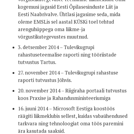
kogemusi jagasid Eesti Õpilasesinduste Liit ja
Eesti Naabrivalve. Ühtlasi jagasime seda, mida
oleme EMSLis sel aastal KÜSKi toel tehtud
arenguhüppega oma liikme-ja
võrgustikutegevustes muutnud.
3. detsember 2014 – Tulevikugrupi
rahastuseteemalise raporti ning tööriistade
tutvustus Tartus.
27. november 2014 – Tulevikugrupi rahastuse
raporti tutvustus Jõhvis.
20. november 2014 – Riigiraha portaali tutvustus
koos Praxise ja Rahandusministeeriumiga
16. juuni 2014 – Microsoft Eestiga koostöös
räägiti liikmeklubis sellest, kuidas vabaühendused
tarkvara ning tehnoloogiat oma töös paremini
ära kasutada saaksid.