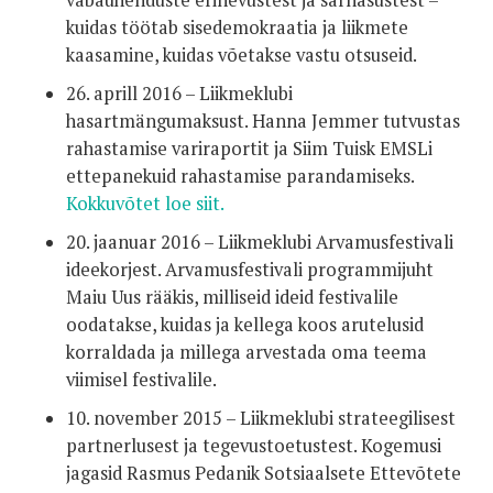
vabaühenduste erinevustest ja sarnasustest –
kuidas töötab sisedemokraatia ja liikmete
kaasamine, kuidas võetakse vastu otsuseid.
26. aprill 2016 – Liikmeklubi
hasartmängumaksust. Hanna Jemmer tutvustas
rahastamise variraportit ja Siim Tuisk EMSLi
ettepanekuid rahastamise parandamiseks.
Kokkuvõtet loe siit.
20. jaanuar 2016 – Liikmeklubi Arvamusfestivali
ideekorjest. Arvamusfestivali programmijuht
Maiu Uus rääkis, milliseid ideid festivalile
oodatakse, kuidas ja kellega koos arutelusid
korraldada ja millega arvestada oma teema
viimisel festivalile.
10. november 2015 – Liikmeklubi strateegilisest
partnerlusest ja tegevustoetustest. Kogemusi
jagasid Rasmus Pedanik Sotsiaalsete Ettevõtete