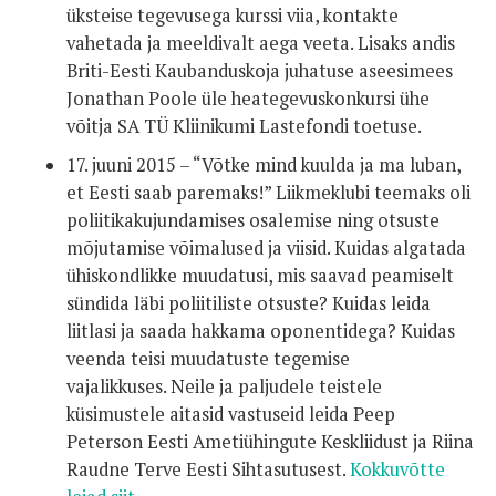
üksteise tegevusega kurssi viia, kontakte
vahetada ja meeldivalt aega veeta. Lisaks andis
Briti-Eesti Kaubanduskoja juhatuse aseesimees
Jonathan Poole üle heategevuskonkursi ühe
võitja SA TÜ Kliinikumi Lastefondi toetuse.
17. juuni 2015 – “Võtke mind kuulda ja ma luban,
et Eesti saab paremaks!” Liikmeklubi teemaks oli
poliitikakujundamises osalemise ning otsuste
mõjutamise võimalused ja viisid. Kuidas algatada
ühiskondlikke muudatusi, mis saavad peamiselt
sündida läbi poliitiliste otsuste? Kuidas leida
liitlasi ja saada hakkama oponentidega? Kuidas
veenda teisi muudatuste tegemise
vajalikkuses. Neile ja paljudele teistele
küsimustele aitasid vastuseid leida Peep
Peterson Eesti Ametiühingute Keskliidust ja Riina
Raudne Terve Eesti Sihtasutusest.
Kokkuvõtte