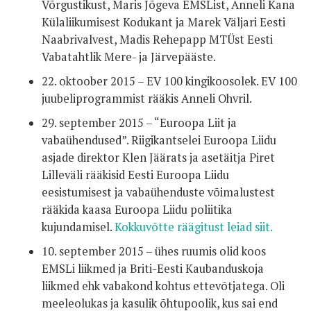
Võrgustikust, Maris Jõgeva EMSList, Anneli Kana
Külaliikumisest Kodukant ja Marek Väljari Eesti
Naabrivalvest, Madis Rehepapp MTÜst Eesti
Vabatahtlik Mere- ja Järvepääste.
22. oktoober 2015 – EV 100 kingikoosolek. EV 100
juubeliprogrammist rääkis Anneli Ohvril.
29. september 2015 – “Euroopa Liit ja
vabaühendused”. Riigikantselei Euroopa Liidu
asjade direktor Klen Jäärats ja asetäitja Piret
Lilleväli rääkisid Eesti Euroopa Liidu
eesistumisest ja vabaühenduste võimalustest
rääkida kaasa Euroopa Liidu poliitika
kujundamisel.
Kokkuvõtte räägitust leiad siit.
10. september 2015 – ühes ruumis olid koos
EMSLi liikmed ja Briti-Eesti Kaubanduskoja
liikmed ehk vabakond kohtus ettevõtjatega. Oli
meeleolukas ja kasulik õhtupoolik, kus sai end