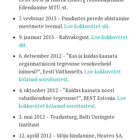
Edendamise MTÜ-st.
7. veebruar 2013 – Puudustes perede abistamise
meetmete teemal.
Loe kokkuvõtet siit
.
9. jaanuar 2013 – Rahvakogust.
Loe kokkuvõtet
siit
.
6. detsember 2012 – “Kas ja kuidas kaasata
organisatsiooni tegevusse venekeelseid
inimesi?”, Eesti Väitlusselts.
Loe kokkuvõtet
kõlanud soovitustest
.
4. oktoober 2012 – “Kuidas kaasata noori
vabaühenduse tegevusse?”, BEST Estonia.
Loe
kokkuvõtet kõlanud soovitustest
.
3. mai 2012 – Teadusturg, Balti Uuringute
Instituut
12. aprill 2012 – Mõju hindamine, Heateo SA.