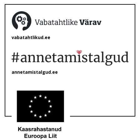
vabatahtlikud.ee
annetamistalgud.ee