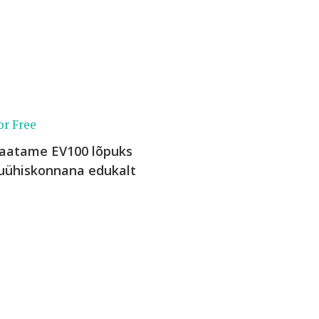
or Free
vaatame EV100 lõpuks
ikuühiskonnana edukalt