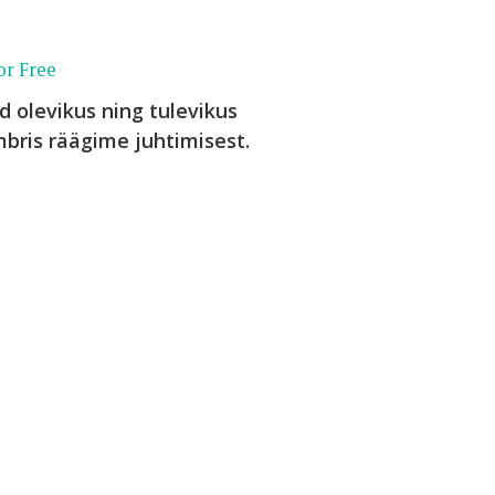
or Free
 olevikus ning tulevikus
bris räägime juhtimisest.