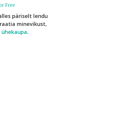
or Free
lles päriselt lendu
aatia minevikust,
id ühekaupa
.