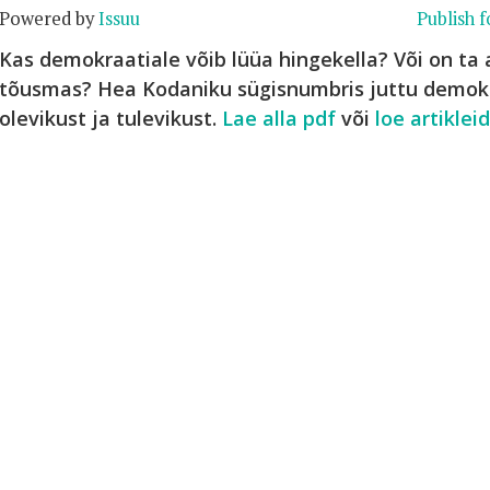
Powered by
Issuu
Publish f
Kas demokraatiale võib lüüa hingekella? Või on ta a
tõusmas? Hea Kodaniku sügisnumbris juttu demokr
olevikust ja tulevikust.
Lae alla pdf
või
loe artikle