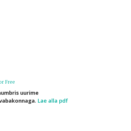
or Free
enumbris uurime
a vabakonnaga
.
Lae alla pdf