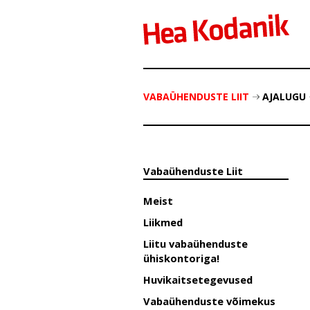
VABAÜHENDUSTE LIIT
AJALUGU
Vabaühenduste Liit
Meist
Liikmed
Liitu vabaühenduste
ühiskontoriga!
Huvikaitsetegevused
Vabaühenduste võimekus