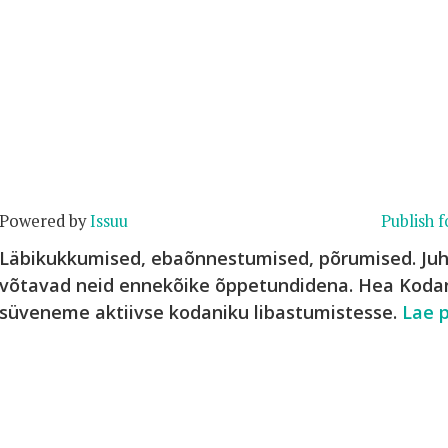
Powered by
Issuu
Publish f
Läbikukkumised, ebaõnnestumised, põrumised. Juh
võtavad neid ennekõike õppetundidena. Hea Koda
süveneme aktiivse kodaniku libastumistesse.
Lae p