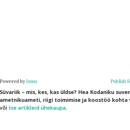
Powered by
Issuu
Publish f
Süvariik – mis, kes, kas üldse? Hea Kodaniku suv
ametnikuameti, riigi toimimise ja koostöö koht
või
loe artikleid ühekaupa
.