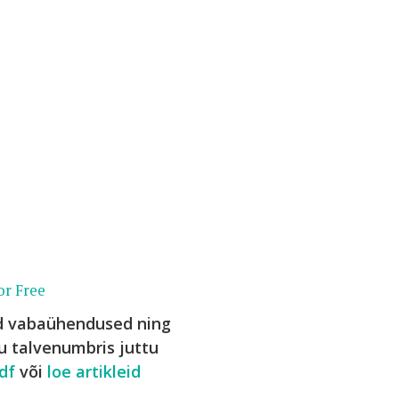
or Free
ed vabaühendused ning
ku talvenumbris juttu
df
või
loe artikleid