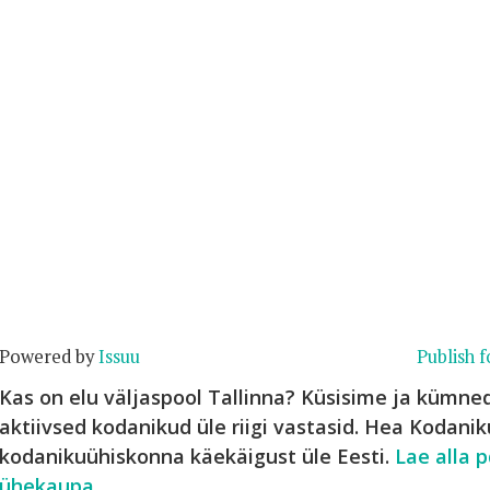
Powered by
Issuu
Publish f
Kas on elu väljaspool Tallinna? Küsisime ja kümn
aktiivsed kodanikud üle riigi vastasid. Hea Kodani
kodanikuühiskonna käekäigust üle Eesti.
Lae alla p
ühekaupa
.