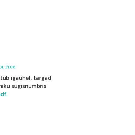
or Free
tub igaühel, targad
niku sügisnumbris
df.