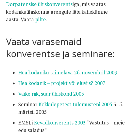
Dorpatensise ühiskonverents
iga, mis vaatas
kodanikuühiskonna arengule läbi kahekümne
aasta. Vaata
pilte
.
Vaata varasemaid
konverentse ja seminare:
Hea kodaniku taimelava 26. novembril 2009
Hea kodanik – projekt või eluviis? 2007
Väike riik, suur ühiskond 2005
Seminar
Kokkulepetest tulemusteni 2005
3.-5.
märtsil 2005
EMSLi
Kevadkonverents 2003
“Vastutus – meie
edu saladus”