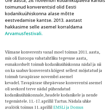
Üle aasta, 26. novembri kodanikupäeva kandis
toimunud konverentsid olid Eesti
kodanikuühiskonna alase mõtte
eestvedamise kantse. 2013. aastast
hakkasime selle asemel korraldama
Arvamusfestivali.
Viimane konverents vanal moel toimus 2011. aasta,
mis oli Euroopa vabatahtliku tegevuse aasta,
esmakordselt toimub kodanikuühiskonna nädal ja nii
on ka saabuv konverents kõigest sellest mõjutatud ja
toimub tavapärase novembri asemel
kevadel. Tavapärase ühepäevase konverentsi asemel
oli seekord terve nädal pühendatud
kodanikuühiskonnale, headele kodanikele ja nende
tegemistele. 11.-17. aprillil Tartus. Nädala uhke
avalöök toimus 11. aprillil
EMSLi ja Domus