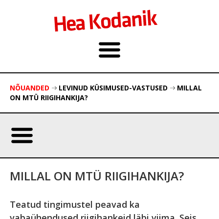
NÕUANDED
LEVINUD KÜSIMUSED-VASTUSED
MILLAL
ON MTÜ RIIGIHANKIJA?
MILLAL ON MTÜ RIIGIHANKIJA?
Teatud tingimustel peavad ka
vabaühendused riigihankeid läbi viima. Seis