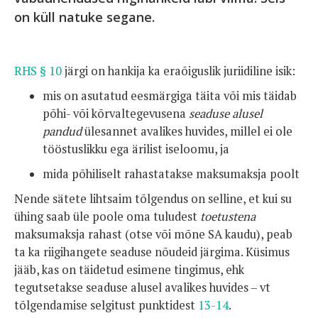
on küll natuke segane.
RHS § 10
järgi on hankija ka eraõiguslik juriidiline isik:
mis on asutatud eesmärgiga täita või mis täidab
põhi- või kõrvaltegevusena
seaduse alusel
pandud
ülesannet avalikes huvides, millel ei ole
tööstuslikku ega ärilist iseloomu, ja
mida põhiliselt rahastatakse maksumaksja poolt
Nende sätete lihtsaim tõlgendus on selline, et kui su
ühing saab üle poole oma tuludest
toetustena
maksumaksja rahast (otse või mõne SA kaudu), peab
ta ka riigihangete seaduse nõudeid järgima. Küsimus
jääb, kas on täidetud esimene tingimus, ehk
tegutsetakse seaduse alusel avalikes huvides – vt
tõlgendamise selgitust punktidest
13-14
.