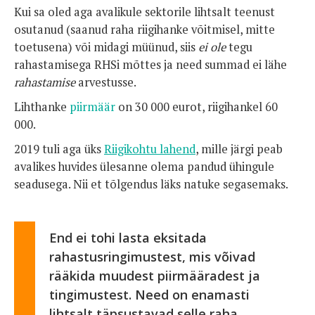
Kui sa oled aga avalikule sektorile lihtsalt teenust
osutanud (saanud raha riigihanke võitmisel, mitte
toetusena) või midagi müünud, siis
ei ole
tegu
rahastamisega RHSi mõttes ja need summad ei lähe
rahastamise
arvestusse.
Lihthanke
piirmäär
on 30 000 eurot, riigihankel 60
000.
2019 tuli aga üks
Riigikohtu lahend
, mille järgi peab
avalikes huvides ülesanne olema pandud ühingule
seadusega. Nii et tõlgendus läks natuke segasemaks.
End ei tohi lasta eksitada
rahastusringimustest, mis võivad
rääkida muudest piirmääradest ja
tingimustest. Need on enamasti
lihtsalt täpsustavad selle raha