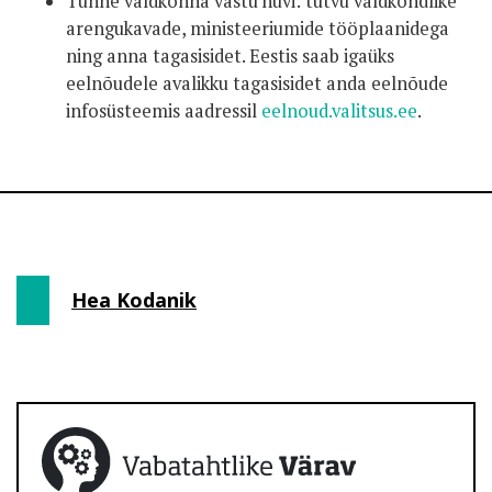
Tunne valdkonna vastu huvi: tutvu valdkondlike
arengukavade, ministeeriumide tööplaanidega
ning anna tagasisidet. Eestis saab igaüks
eelnõudele avalikku tagasisidet anda eelnõude
infosüsteemis aadressil
eelnoud.valitsus.ee
.
Hea Kodanik