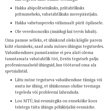
Hakka abipolitseinikuks, priitahtlikuks
pritsumeheks, vabatahtlikuks merepäästjaks.
Hakka vahetuspereks välismaalt pärit õpilasele.
Ole veredoonoriks (muidugi kui tervis lubab).
Oma panuse selleks, et ühiskond oleks kõigile parem
koht elamiseks, saad anda mõnes ühingus tegutsedes.
Vabaühenduses panustamine ei pea alati olema
tasustamata vabatahtlik töö, Eestis tegutseb palju
professionaalseid ühinguid, kus töötavad oma ala
spetsialistid.
Liitu mõne tegutseva vabaühenduse tiimiga või
asuta ise ühing, et ühiskonnas olulise teemaga
tegeleda või probleemi lahendada.
Loo MTÜ, kui eesmärgiks on ennekõike koos
teistega täita ühingu põhikirjalisi eesmärke.