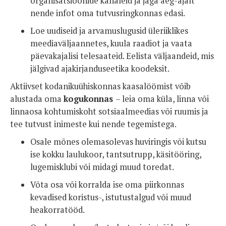
organisatsioonide kanaleid ja jaga aeg-ajalt
nende infot oma tutvusringkonnas edasi.
Loe uudiseid ja arvamuslugusid üleriiklikes
meediaväljaannetes, kuula raadiot ja vaata
päevakajalisi telesaateid. Eelista väljaandeid, mis
jälgivad ajakirjanduseetika koodeksit.
Aktiivset kodanikuühiskonnas kaasalöömist võib
alustada oma
kogukonnas
– leia oma küla, linna või
linnaosa kohtumiskoht sotsiaalmeedias või ruumis ja
tee tutvust inimeste kui nende tegemistega.
Osale mõnes olemasolevas huviringis või kutsu
ise kokku laulukoor, tantsutrupp, käsitööring,
lugemisklubi või midagi muud toredat.
Võta osa või korralda ise oma piirkonnas
kevadised koristus-, istutustalgud või muud
heakorratööd.