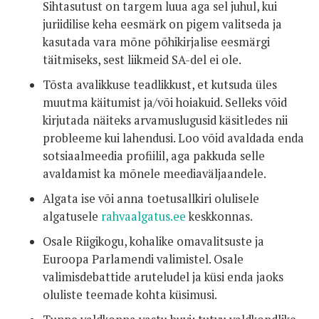
Sihtasutust on targem luua aga sel juhul, kui
juriidilise keha eesmärk on pigem valitseda ja
kasutada vara mõne põhikirjalise eesmärgi
täitmiseks, sest liikmeid SA-del ei ole.
Tõsta avalikkuse teadlikkust, et kutsuda üles
muutma käitumist ja/või hoiakuid. Selleks võid
kirjutada näiteks arvamuslugusid käsitledes nii
probleeme kui lahendusi. Loo võid avaldada enda
sotsiaalmeedia profiilil, aga pakkuda selle
avaldamist ka mõnele meediaväljaandele.
Algata ise või anna toetusallkiri olulisele
algatusele
rahvaalgatus.ee
keskkonnas.
Osale Riigikogu, kohalike omavalitsuste ja
Euroopa Parlamendi valimistel. Osale
valimisdebattide aruteludel ja küsi enda jaoks
oluliste teemade kohta küsimusi.