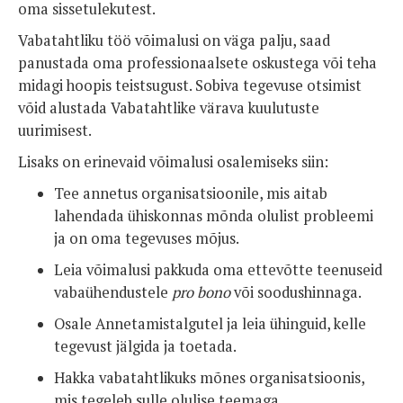
oma sissetulekutest.
Vabatahtliku töö võimalusi on väga palju, saad
panustada oma professionaalsete oskustega või teha
midagi hoopis teistsugust. Sobiva tegevuse otsimist
võid alustada Vabatahtlike värava kuulutuste
uurimisest.
Lisaks on erinevaid võimalusi osalemiseks siin:
Tee annetus organisatsioonile, mis aitab
lahendada ühiskonnas mõnda olulist probleemi
ja on oma tegevuses mõjus.
Leia võimalusi pakkuda oma ettevõtte teenuseid
vabaühendustele
pro bono
või soodushinnaga.
Osale Annetamistalgutel ja leia ühinguid, kelle
tegevust jälgida ja toetada.
Hakka vabatahtlikuks mõnes organisatsioonis,
mis tegeleb sulle olulise teemaga.