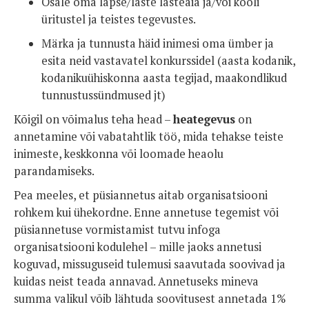
Osale oma lapse/laste lasteaia ja/või kooli
üritustel ja teistes tegevustes.
Märka ja tunnusta häid inimesi oma ümber ja
esita neid vastavatel konkurssidel (aasta kodanik,
kodanikuühiskonna aasta tegijad, maakondlikud
tunnustussündmused jt)
Kõigil on võimalus teha head –
heategevus
on
annetamine või vabatahtlik töö, mida tehakse teiste
inimeste, keskkonna või loomade heaolu
parandamiseks.
Pea meeles, et püsiannetus aitab organisatsiooni
rohkem kui ühekordne. Enne annetuse tegemist või
püsiannetuse vormistamist tutvu infoga
organisatsiooni kodulehel – mille jaoks annetusi
koguvad, missuguseid tulemusi saavutada soovivad ja
kuidas neist teada annavad. Annetuseks mineva
summa valikul võib lähtuda soovitusest annetada 1%