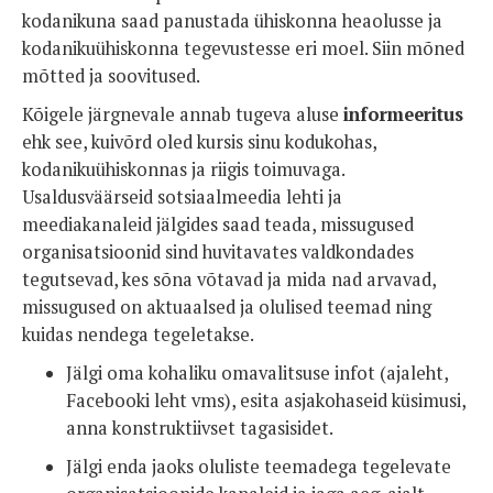
kodanikuna saad panustada ühiskonna heaolusse ja
kodanikuühiskonna tegevustesse eri moel. Siin mõned
mõtted ja soovitused.
Kõigele järgnevale annab tugeva aluse
informeeritus
ehk see, kuivõrd oled kursis sinu kodukohas,
kodanikuühiskonnas ja riigis toimuvaga.
Usaldusväärseid sotsiaalmeedia lehti ja
meediakanaleid jälgides saad teada, missugused
organisatsioonid sind huvitavates valdkondades
tegutsevad, kes sõna võtavad ja mida nad arvavad,
missugused on aktuaalsed ja olulised teemad ning
kuidas nendega tegeletakse.
Jälgi oma kohaliku omavalitsuse infot (ajaleht,
Facebooki leht vms), esita asjakohaseid küsimusi,
anna konstruktiivset tagasisidet.
Jälgi enda jaoks oluliste teemadega tegelevate