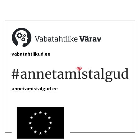
vabatahtlikud.ee
annetamistalgud.ee