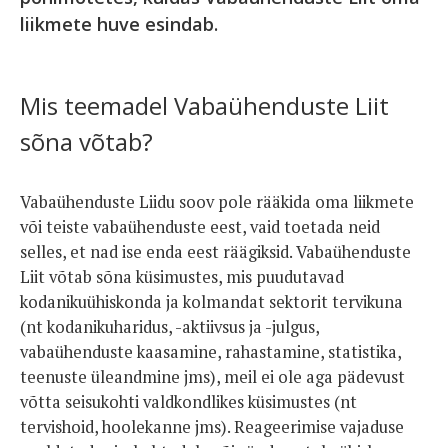
liikmete huve esindab.
Mis teemadel Vabaühenduste Liit
sõna võtab?
Vabaühenduste Liidu soov pole rääkida oma liikmete
või teiste vabaühenduste eest, vaid toetada neid
selles, et nad ise enda eest räägiksid. Vabaühenduste
Liit võtab sõna küsimustes, mis puudutavad
kodanikuühiskonda ja kolmandat sektorit tervikuna
(nt kodanikuharidus, -aktiivsus ja -julgus,
vabaühenduste kaasamine, rahastamine, statistika,
teenuste üleandmine jms), meil ei ole aga pädevust
võtta seisukohti valdkondlikes küsimustes (nt
tervishoid, hoolekanne jms). Reageerimise vajaduse