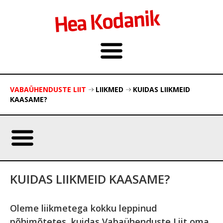
VABAÜHENDUSTE LIIT
LIIKMED
KUIDAS LIIKMEID
KAASAME?
KUIDAS LIIKMEID KAASAME?
Oleme liikmetega kokku leppinud
põhimõtetes, kuidas Vabaühenduste Liit oma