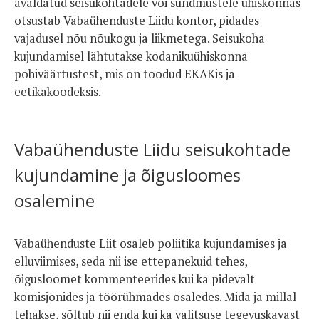
avaldatud seisukohtadele või sündmustele ühiskonnas
otsustab Vabaühenduste Liidu kontor, pidades
vajadusel nõu nõukogu ja liikmetega. Seisukoha
kujundamisel lähtutakse kodanikuühiskonna
põhiväärtustest, mis on toodud EKAKis ja
eetikakoodeksis.
Vabaühenduste Liidu seisukohtade
kujundamine ja õigusloomes
osalemine
Vabaühenduste Liit osaleb poliitika kujundamises ja
elluviimises, seda nii ise ettepanekuid tehes,
õigusloomet kommenteerides kui ka pidevalt
komisjonides ja töörühmades osaledes. Mida ja millal
tehakse, sõltub nii enda kui ka valitsuse tegevuskavast