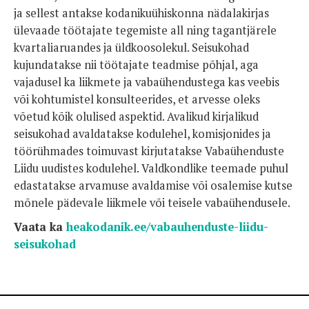
ja sellest antakse kodanikuühiskonna nädalakirjas
ülevaade töötajate tegemiste all ning tagantjärele
kvartaliaruandes ja üldkoosolekul. Seisukohad
kujundatakse nii töötajate teadmise põhjal, aga
vajadusel ka liikmete ja vabaühendustega kas veebis
või kohtumistel konsulteerides, et arvesse oleks
võetud kõik olulised aspektid. Avalikud kirjalikud
seisukohad avaldatakse kodulehel, komisjonides ja
töörühmades toimuvast kirjutatakse Vabaühenduste
Liidu uudistes kodulehel. Valdkondlike teemade puhul
edastatakse arvamuse avaldamise või osalemise kutse
mõnele pädevale liikmele või teisele vabaühendusele.
Vaata ka
heakodanik.ee/vabauhenduste-liidu-
seisukohad