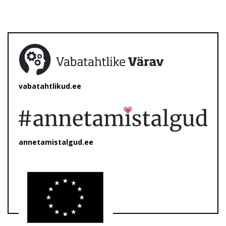
vabatahtlikud.ee
annetamistalgud.ee