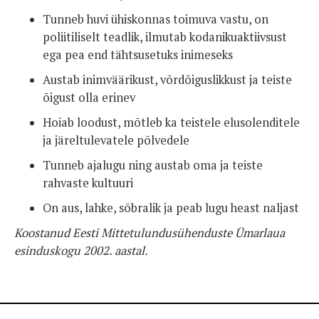
Tunneb huvi ühiskonnas toimuva vastu, on
poliitiliselt teadlik, ilmutab kodanikuaktiivsust
ega pea end tähtsusetuks inimeseks
Austab inimväärikust, võrdõiguslikkust ja teiste
õigust olla erinev
Hoiab loodust, mõtleb ka teistele elusolenditele
ja järeltulevatele põlvedele
Tunneb ajalugu ning austab oma ja teiste
rahvaste kultuuri
On aus, lahke, sõbralik ja peab lugu heast naljast
Koostanud Eesti Mittetulundusühenduste Ümarlaua
esinduskogu 2002. aastal.