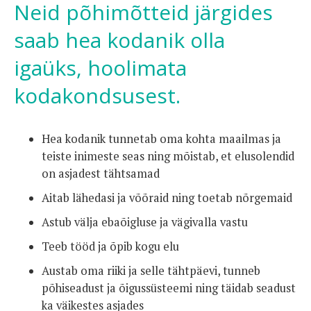
Neid põhimõtteid järgides
saab hea kodanik olla
igaüks, hoolimata
kodakondsusest.
Hea kodanik tunnetab oma kohta maailmas ja
teiste inimeste seas ning mõistab, et elusolendid
on asjadest tähtsamad
Aitab lähedasi ja võõraid ning toetab nõrgemaid
Astub välja ebaõigluse ja vägivalla vastu
Teeb tööd ja õpib kogu elu
Austab oma riiki ja selle tähtpäevi, tunneb
põhiseadust ja õigussüsteemi ning täidab seadust
ka väikestes asjades