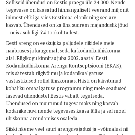
Selliseid ühendusi on Eestis praegu üle 24 000. Nende
tegevusse on kaasatud hinnanguliselt veerand miljonit
inimest ehk iga viies Eestimaa elanik ning see arv
kasvab. Ühendused on ka üha suurem majanduslik jõud
– neis asub ligi 5% töökohtadest.
Eesti areng on eeskujuks paljudele riikidele meie
naabruses ja kaugemal, seda ka kodanikuühiskonna
alal. Riigikogu kinnitas juba 2002. aastal Eesti
Kodanikuühiskonna Arengu Kontseptsiooni (EKAK),
mis sätestab riigivõimu ja kodanikualgatuse
vastastikused rollid ühiskonnas. Hästi on käivitunud
kohaliku omaalgatuse programm ning meie seadused
lasevad ühendustel Eestis vabalt tegutseda.
Ühendused on muutunud tugevamaks ning kasvab
kodanike huvi nende tegevuses kaasa lüüa ja sel moel
ühiskonna arendamises osaleda.
Siiski näeme veel suuri arenguvajadusi ja –võimalusi nii