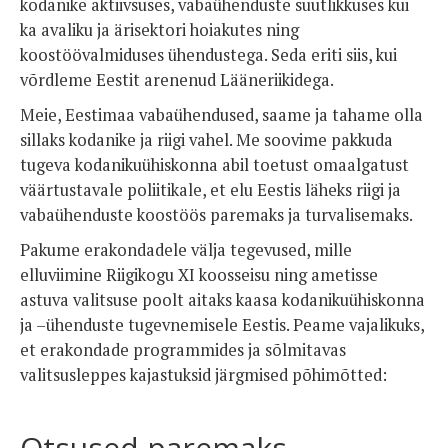
kodanike aktiivsuses, vabaühenduste suutlikkuses kui
ka avaliku ja ärisektori hoiakutes ning
koostöövalmiduses ühendustega. Seda eriti siis, kui
võrdleme Eestit arenenud Lääneriikidega.
Meie, Eestimaa vabaühendused, saame ja tahame olla
sillaks kodanike ja riigi vahel. Me soovime pakkuda
tugeva kodanikuühiskonna abil toetust omaalgatust
väärtustavale poliitikale, et elu Eestis läheks riigi ja
vabaühenduste koostöös paremaks ja turvalisemaks.
Pakume erakondadele välja tegevused, mille
elluviimine Riigikogu XI koosseisu ning ametisse
astuva valitsuse poolt aitaks kaasa kodanikuühiskonna
ja –ühenduste tugevnemisele Eestis. Peame vajalikuks,
et erakondade programmides ja sõlmitavas
valitsusleppes kajastuksid järgmised põhimõtted:
Otsused paremaks