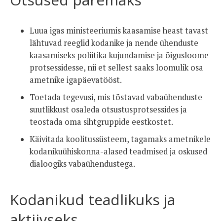
Luua igas ministeeriumis kaasamise heast tavast
lähtuvad reeglid kodanike ja nende ühenduste
kaasamiseks poliitika kujundamise ja õigusloome
protsessidesse, nii et sellest saaks loomulik osa
ametnike igapäevatööst.
Toetada tegevusi, mis tõstavad vabaühenduste
suutlikkust osaleda otsustusprotsessides ja
teostada oma sihtgruppide eestkostet.
Käivitada koolitussüsteem, tagamaks ametnikele
kodanikuühiskonna-alased teadmised ja oskused
dialoogiks vabaühendustega.
Kodanikud teadlikuks ja
aktiivseks