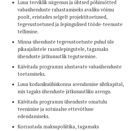
Luua terviklik nägemus ja ühtsed põhimõtted
vabaühenduste rahastamiseks avaliku võimu
poolt, eristades selgelt projektitoetused,
tegevustoetused ja lepingulised tööde-teenuste
tellimine.
Minna ühenduste tegevustoetuste puhul üle
pikaajalistele raamlepingutele, tagamaks
ühenduste jätkusuutlik tegutsemine.
Käivitada programm alustavate vabaühenduste
toetamiseks.
Luua kodanikuühiskonna arendamise sihtkapital,
mis tagaks ühenduste jätkusuutliku arengu.
Käivitada programm ühenduste omatulu
teenimise ja sotsiaalse ettevõtluse
edendamiseks.
Korrastada maksupoliitika, tagamaks