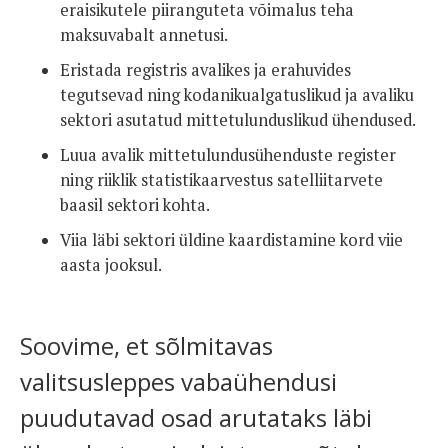
eraisikutele piiranguteta võimalus teha
maksuvabalt annetusi.
Eristada registris avalikes ja erahuvides
tegutsevad ning kodanikualgatuslikud ja avaliku
sektori asutatud mittetulunduslikud ühendused.
Luua avalik mittetulundusühenduste register
ning riiklik statistikaarvestus satelliitarvete
baasil sektori kohta.
Viia läbi sektori üldine kaardistamine kord viie
aasta jooksul.
Soovime, et sõlmitavas
valitsusleppes vabaühendusi
puudutavad osad arutataks läbi