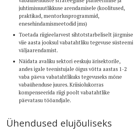
vabaühenduste strateegilise planeerimise ja
juhtimissuutlikkuse arendamisele (koolitused,
praktikad, mentorlusprogrammid,
enesehindamismeetodid jms)
Toetada riigieelarvest sihtotstarbeliselt järgmise
viie aasta jooksul vabatahtliku tegevuse süsteemi
väljaarendamist.
Näidata avaliku sektori eeskuju ärisektorile,
andes igale teenistujale õigus võtta aastas 1-2
vaba päeva vabatahtlikuks tegevuseks mõne
vabaühenduse juures. Kriisiolukorras
kompenseerida riigi poolt vabatahtlike
päevatasu tööandjale.
Ühendused elujõuliseks