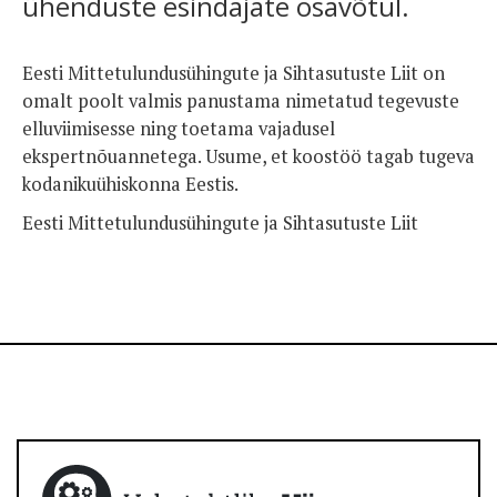
ühenduste esindajate osavõtul.
Eesti Mittetulundusühingute ja Sihtasutuste Liit on
omalt poolt valmis panustama nimetatud tegevuste
elluviimisesse ning toetama vajadusel
ekspertnõuannetega. Usume, et koostöö tagab tugeva
kodanikuühiskonna Eestis.
Eesti Mittetulundusühingute ja Sihtasutuste Liit