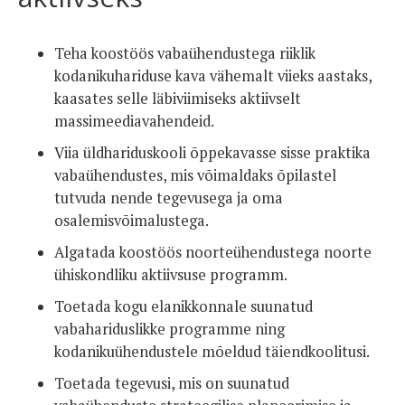
Teha koostöös vabaühendustega riiklik
kodanikuhariduse kava vähemalt viieks aastaks,
kaasates selle läbiviimiseks aktiivselt
massimeediavahendeid.
Viia üldhariduskooli õppekavasse sisse praktika
vabaühendustes, mis võimaldaks õpilastel
tutvuda nende tegevusega ja oma
osalemisvõimalustega.
Algatada koostöös noorteühendustega noorte
ühiskondliku aktiivsuse programm.
Toetada kogu elanikkonnale suunatud
vabahariduslikke programme ning
kodanikuühendustele mõeldud täiendkoolitusi.
Toetada tegevusi, mis on suunatud