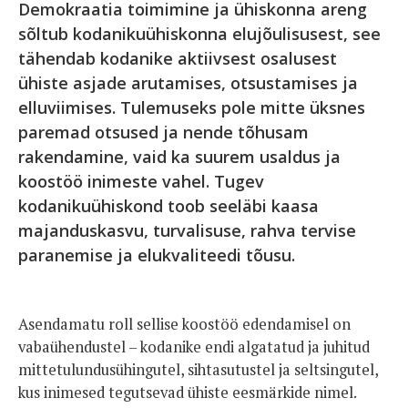
Demokraatia toimimine ja ühiskonna areng
sõltub kodanikuühiskonna elujõulisusest, see
tähendab kodanike aktiivsest osalusest
ühiste asjade arutamises, otsustamises ja
elluviimises. Tulemuseks pole mitte üksnes
paremad otsused ja nende tõhusam
rakendamine, vaid ka suurem usaldus ja
koostöö inimeste vahel. Tugev
kodanikuühiskond toob seeläbi kaasa
majanduskasvu, turvalisuse, rahva tervise
paranemise ja elukvaliteedi tõusu.
Asendamatu roll sellise koostöö edendamisel on
vabaühendustel – kodanike endi algatatud ja juhitud
mittetulundusühingutel, sihtasutustel ja seltsingutel,
kus inimesed tegutsevad ühiste eesmärkide nimel.