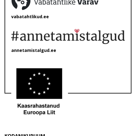
vabatahtlikud.ee
annetamistalgud.ee
KODANIKURUUM