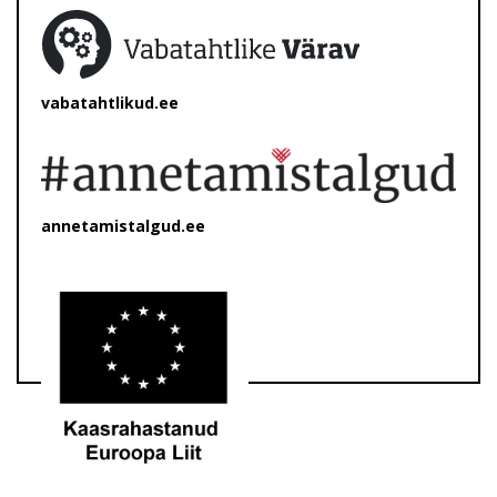
vabatahtlikud.ee
annetamistalgud.ee