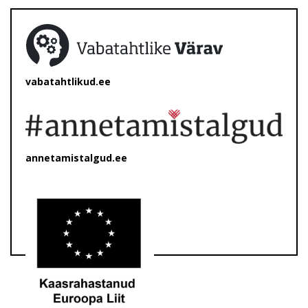
vabatahtlikud.ee
annetamistalgud.ee