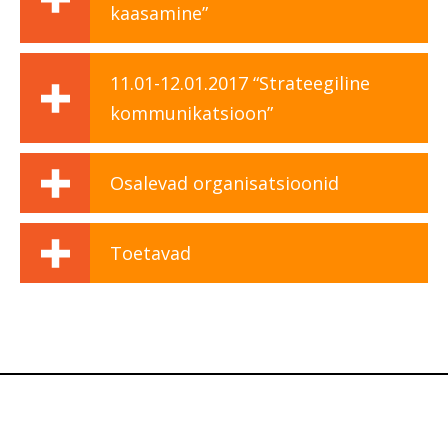
kaasamine”
11.01-12.01.2017 “Strateegiline
kommunikatsioon”
Osalevad organisatsioonid
Toetavad