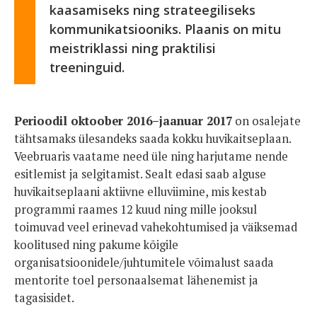
kaasamiseks ning strateegiliseks
kommunikatsiooniks. Plaanis on mitu
meistriklassi ning praktilisi
treeninguid.
Perioodil oktoober 2016–jaanuar 2017
on osalejate
tähtsamaks ülesandeks saada kokku huvikaitseplaan.
Veebruaris vaatame need üle ning harjutame nende
esitlemist ja selgitamist. Sealt edasi saab alguse
huvikaitseplaani aktiivne elluviimine, mis kestab
programmi raames 12 kuud ning mille jooksul
toimuvad veel erinevad vahekohtumised ja väiksemad
koolitused ning pakume kõigile
organisatsioonidele/juhtumitele võimalust saada
mentorite toel personaalsemat lähenemist ja
tagasisidet.