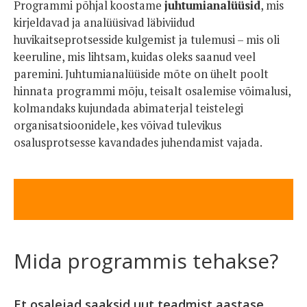
Programmi põhjal koostame
juhtumianalüüsid
, mis
kirjeldavad ja analüüsivad läbiviidud
huvikaitseprotsesside kulgemist ja tulemusi – mis oli
keeruline, mis lihtsam, kuidas oleks saanud veel
paremini. Juhtumianalüüside mõte on ühelt poolt
hinnata programmi mõju, teisalt osalemise võimalusi,
kolmandaks kujundada abimaterjal teistelegi
organisatsioonidele, kes võivad tulevikus
osalusprotsesse kavandades juhendamist vajada.
Mida programmis tehakse?
Et osalejad saaksid uut teadmist aastase