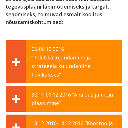
tegevusplaani läbimõtlemiseks ja targalt
seadmiseks, toimuvad esmalt koolitus-
nõustamiskohtumised:
05-06.10.2016
“Poliitikakujundamine ja
strateegia kujundamine
huvikaitses”
30.11-01.12.2016 “Analüüs ja mõju
plaanimine”
13.12.2016-14.12.2016 “Koostöö ja