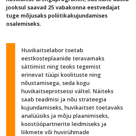
jooksul saavad 25 vabakonna eestvedajat
tuge mõjusaks poliitikakujundamises
osalemiseks.
Huvikaitselabor toetab
eestkosteplaanide teravamaks
sättimist ning teoks tegemist
erinevat tüüpi koolituste ning
nõustamisega, seda kogu
huvikaitseprotsessi vältel. Näiteks
saab teadmisi ja nõu strateegia
kujundamiseks, huvikaitset toetavaks
analüüsiks ja mõju plaanimiseks,
koostööpartnerite leidmiseks ja
liikmete või huvirühmade