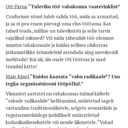
Ott Pärna
“
Tuleviku töö vabakonna vaatevinklist”
Confuciuse sõnul tuleb valida töö, mida sa armastad,
ja sa ei pea enam päevagi oma elus töötama. Kas
tahad teada, milline on tulevikutöö ja selle tarvis
vajalikud oskused? Või mida tähendab töö olemuse
muutus vabakonnale ja kuidas sellises olukorras
jätkusuutlikke ärimudeleid arendada ning meeskondi
mehitada? Kui nii, siis osale Oti töötoas
ja saad
trumbid kätte!
Maie Kiisel
“
Kuidas kaasata “vabu radikaale”? Uus
tegija organisatsiooni tööpõllul.”
Viimastel aastatel on vabakonnas tulnud käibele
“vabade radikaalide” hellitusnimi, mõistetud sageli
vastandina traditsioonilistele, selgete eesmärkide ja
tegutsemisviisidega juriidiliselt määratletud
kodanikuühendustele või nende liikmetele. “Vabad