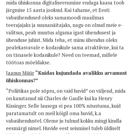
mida ühiskonna digitaliseerumine endaga kaasa toob
järgmise 15 aasta jooksul. Kui tahame, et Eesti
vabaühendused oleks samamoodi maailmas
teerajajaks ja suunanäitajaks, nagu on olnud meie e-
valitsus, peab muutus algama igast ühendusest ja
ühenduse juhist. Mida teha, et minu ühendus oleks
pealekasvavale e-kodanikule sama atraktiivne, kui ta
on tänasele kodanikule? Need on teemad, millele
töötoas mõeldakse.
Jaanus Müür
“
Kuidas kujundada avalikku arvamust
ühiskonnas?”
“Poliitikas pole sõpru, on vaid huvid” on väljend, mida
on kasutanud nii Charles de Gaulle kui ka Henry
Kissinger. Selle lausega ei pea 100% nõustuma, kuid
paratamatult on meil kõigil oma huvid, k.a
vabaühendustel. Oleme ju tulnud kokku mingi kindla
eesmärgi nimel. Huvide eest seismisel tuleb üldiselt