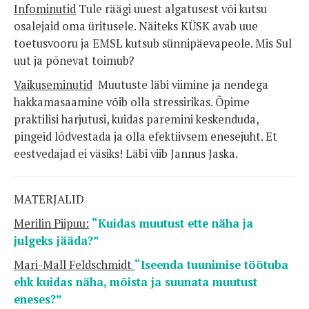
Infominutid
Tule räägi uuest algatusest või kutsu
osalejaid oma üritusele. Näiteks KÜSK avab uue
toetusvooru ja EMSL kutsub sünnipäevapeole. Mis Sul
uut ja põnevat toimub?
Vaikuseminutid
Muutuste läbi viimine ja nendega
hakkamasaamine võib olla stressirikas. Õpime
praktilisi harjutusi, kuidas paremini keskenduda,
pingeid lõdvestada ja olla efektiivsem enesejuht. Et
eestvedajad ei väsiks! Läbi viib Jannus Jaska.
MATERJALID
Merilin Piipuu:
“Kuidas muutust ette näha ja
julgeks jääda?”
Mari-Mall Feldschmidt
“
Iseenda tuunimise töötuba
ehk kuidas näha, mõista ja suunata muutust
eneses?”