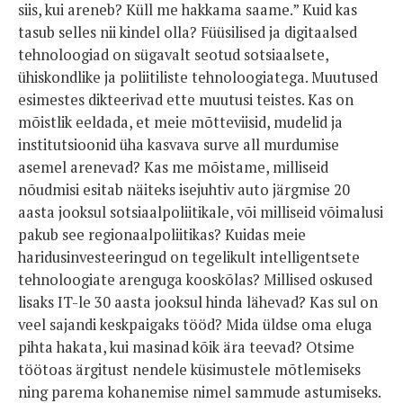
siis, kui areneb? Küll me hakkama saame.” Kuid kas
tasub selles nii kindel olla? Füüsilised ja digitaalsed
tehnoloogiad on sügavalt seotud sotsiaalsete,
ühiskondlike ja poliitiliste tehnoloogiatega. Muutused
esimestes dikteerivad ette muutusi teistes. Kas on
mõistlik eeldada, et meie mõtteviisid, mudelid ja
institutsioonid üha kasvava surve all murdumise
asemel arenevad? Kas me mõistame, milliseid
nõudmisi esitab näiteks isejuhtiv auto järgmise 20
aasta jooksul sotsiaalpoliitikale, või milliseid võimalusi
pakub see regionaalpoliitikas? Kuidas meie
haridusinvesteeringud on tegelikult intelligentsete
tehnoloogiate arenguga kooskõlas? Millised oskused
lisaks IT-le 30 aasta jooksul hinda lähevad? Kas sul on
veel sajandi keskpaigaks tööd? Mida üldse oma eluga
pihta hakata, kui masinad kõik ära teevad? Otsime
töötoas ärgitust nendele küsimustele mõtlemiseks
ning parema kohanemise nimel sammude astumiseks.