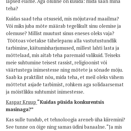
lapsed elame. Aga oluline on küsida: mida saan mina
teha?
Kuidas saad teha otsuseid, mis mõjutavad maailma?
Või miks juba mõte määrab tegelikult sinu olemise ja
olemuse? Millist muutust sinus eneses oleks vaja?
Töötoas võetakse tähelepanu alla vastutustundlik
tarbimine, käitumisharjumused, millest lahti lasta ja
mõttelaad, mis aitab teha paremaid valikuid. Teiseks
meie suhtumine teisest rassist, religioonist või
väärtustega inimestesse ning mõtete ja sõnade mõju.
Saab ka praktilist nõu, mida teha, et meil oleks vähem
mõttetut asjade tarbimist, rohkem aga solidaarsemat
ja mõistlikku suhtumist inimestesse.
Kaspar Kruup
“
Kuidas püsida konkurentsis
masinaga?”
Kas sulle tundub, et tehnoloogia areneb üha kiiremini?
See tunne on õige ning samas üdini banaalne. “Ja mis