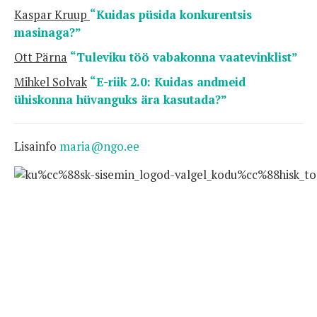
Kaspar Kruup
“
Kuidas püsida konkurentsis
masinaga?”
Ott Pärna
“
Tuleviku töö vabakonna vaatevinklist”
Mihkel Solvak
“
E-riik 2.0: Kuidas andmeid
ühiskonna hüvanguks ära kasutada?”
Lisainfo
maria@ngo.ee