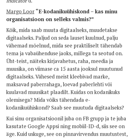
indicator’
d.
Margo Loor
“
E-kodanikuühiskond – kas minu
organisatsioon on selleks valmis?”
Kõik, mida saab muuta digitaalseks, muudetakse
digitaalseks. Paljud on seda lauset kuulnud, palju
vähemad mõelnud, mida see praktiliselt tähendab
tema ja vabaühenduse jaoks, millega ta seotud on.
Üht-teist, näiteks kirjavahetus, raha, meedia ja
muusika, on viimase ca 15 aasta jooksul muutunud
digitaalseks. Vähesed meist kleebivad marke,
maksavad paberrahaga, loevad paberlehti või
kuulavad muusikat plaadilt. Kuidas on kodanikuks
olemisega? Mida võiks tähendada e-
kodanikuühiskond? Saab see muutuda digitaalseks?
Kui sinu organisatsioonil juba on FB grupp ja te juba
kasutate Google Appsi ning mobiil-ID-d, siis see on
äge. Kuid uskuge, see on pinnavirvendus muutustest,