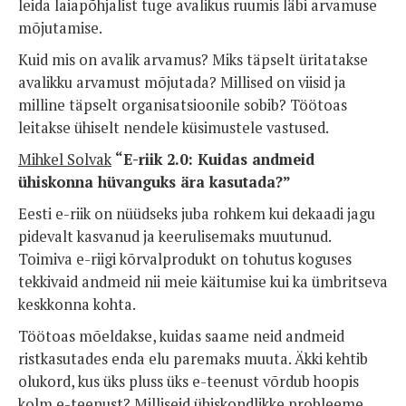
leida laiapõhjalist tuge avalikus ruumis läbi arvamuse
mõjutamise.
Kuid mis on avalik arvamus? Miks täpselt üritatakse
avalikku arvamust mõjutada? Millised on viisid ja
milline täpselt organisatsioonile sobib? Töötoas
leitakse ühiselt nendele küsimustele vastused.
Mihkel Solvak
“
E-riik 2.0: Kuidas andmeid
ühiskonna hüvanguks ära kasutada?”
Eesti e-riik on nüüdseks juba rohkem kui dekaadi jagu
pidevalt kasvanud ja keerulisemaks muutunud.
Toimiva e-riigi kõrvalprodukt on tohutus koguses
tekkivaid andmeid nii meie käitumise kui ka ümbritseva
keskkonna kohta.
Töötoas mõeldakse, kuidas saame neid andmeid
ristkasutades enda elu paremaks muuta. Äkki kehtib
olukord, kus üks pluss üks e-teenust võrdub hoopis
kolm e-teenust? Milliseid ühiskondlikke probleeme