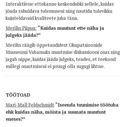
Interaktiivne ettekanne keskendubki sellele, kuidas
jõuda rahuldava tulemuseni ning nautida tulevikku
kujuteldavaid kvaliteete juba täna.
Merilin Piipuu:
“Kuidas muutust ette näha ja
julgeks jääda?”
Merilin räägib õppetundidest Okupatsioonide
Muuseumi Vabamuks muutmise diskussiooni osas ning
jagab nippe, kuidas jääda julgeks, teades, et teekond
millegi muutmiseni ei pruugi olla sugugi lihtne.
TÖÖTOAD
Mari-Mall Feldschmidt
“
Iseenda tuunimise töötuba
ehk kuidas näha, mõista ja suunata muutust
eneses?”