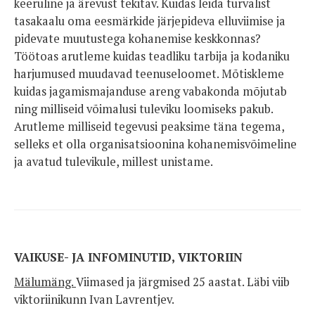
keeruline ja ärevust tekitav. Kuidas leida turvalist
tasakaalu oma eesmärkide järjepideva elluviimise ja
pidevate muutustega kohanemise keskkonnas?
Töötoas arutleme kuidas teadliku tarbija ja kodaniku
harjumused muudavad teenuseloomet. Mõtiskleme
kuidas jagamismajanduse areng vabakonda mõjutab
ning milliseid võimalusi tuleviku loomiseks pakub.
Arutleme milliseid tegevusi peaksime täna tegema,
selleks et olla organisatsioonina kohanemisvõimeline
ja avatud tulevikule, millest unistame.
VAIKUSE- JA INFOMINUTID, VIKTORIIN
Mälumäng.
Viimased ja järgmised 25 aastat. Läbi viib
viktoriinikunn Ivan Lavrentjev.