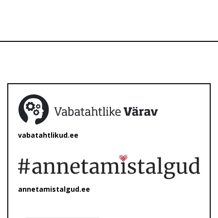
vabatahtlikud.ee
annetamistalgud.ee