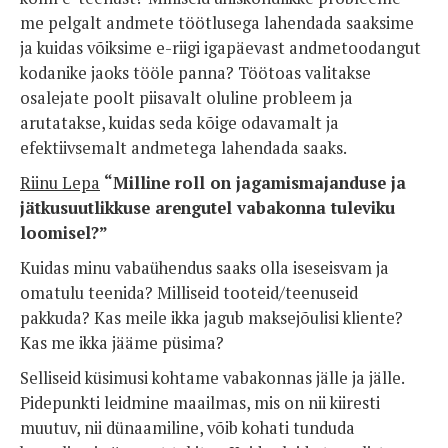
me pelgalt andmete töötlusega lahendada saaksime
ja kuidas võiksime e-riigi igapäevast andmetoodangut
kodanike jaoks tööle panna? Töötoas valitakse
osalejate poolt piisavalt oluline probleem ja
arutatakse, kuidas seda kõige odavamalt ja
efektiivsemalt andmetega lahendada saaks.
Riinu Lepa
“Milline roll on jagamismajanduse ja
jätkusuutlikkuse arengutel vabakonna tuleviku
loomisel?”
Kuidas minu vabaühendus saaks olla iseseisvam ja
omatulu teenida? Milliseid tooteid/teenuseid
pakkuda? Kas meile ikka jagub maksejõulisi kliente?
Kas me ikka jääme püsima?
Selliseid küsimusi kohtame vabakonnas jälle ja jälle.
Pidepunkti leidmine maailmas, mis on nii kiiresti
muutuv, nii dünaamiline, võib kohati tunduda