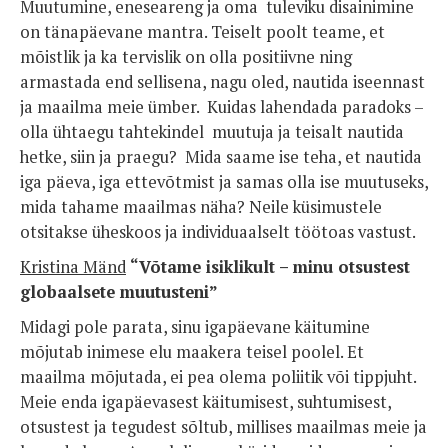
Muutumine, eneseareng ja oma tuleviku disainimine
on tänapäevane mantra. Teiselt poolt teame, et
mõistlik ja ka tervislik on olla positiivne ning
armastada end sellisena, nagu oled, nautida iseennast
ja maailma meie ümber. Kuidas lahendada paradoks –
olla ühtaegu tahtekindel muutuja ja teisalt nautida
hetke, siin ja praegu? Mida saame ise teha, et nautida
iga päeva, iga ettevõtmist ja samas olla ise muutuseks,
mida tahame maailmas näha? Neile küsimustele
otsitakse üheskoos ja individuaalselt töötoas vastust.
Kristina Mänd
“
Võtame isiklikult – minu otsustest
globaalsete muutusteni”
Midagi pole parata, sinu igapäevane käitumine
mõjutab inimese elu maakera teisel poolel. Et
maailma mõjutada, ei pea olema poliitik või tippjuht.
Meie enda igapäevasest käitumisest, suhtumisest,
otsustest ja tegudest sõltub, millises maailmas meie ja