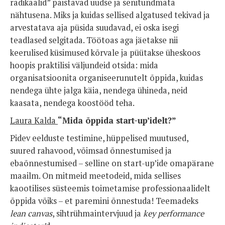
radikaalid” paistavad uudse ja senitundmata
nähtusena.
Miks ja kuidas sellised algatused tekivad ja
arvestatava aja püsida suudavad, ei oska isegi
teadlased selgitada. Töötoas aga jäetakse nii
keerulised küsimused kõrvale ja püütakse üheskoos
hoopis praktilisi väljundeid otsida: mida
organisatsioonita organiseerunutelt õppida, kuidas
nendega ühte jalga käia, nendega ühineda, neid
kaasata, nendega koostööd teha.
Laura Kalda
“
Mida õppida start-up’idelt?”
Pidev eelduste testimine, hüppelised muutused,
suured rahavood, võimsad õnnestumised ja
ebaõnnestumised – selline on start-up’ide omapärane
maailm. On mitmeid meetodeid, mida sellises
kaootilises süsteemis toimetamise professionaalidelt
õppida võiks – et paremini õnnestuda! Teemadeks
lean canvas
, sihtrühmaintervjuud ja
key performance