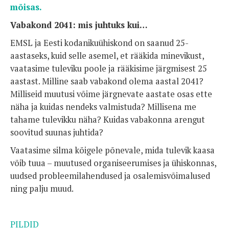
mõisas.
Vabakond 2041: mis juhtuks kui…
EMSL ja Eesti kodanikuühiskond on saanud 25-
aastaseks, kuid selle asemel, et rääkida minevikust,
vaatasime tuleviku poole ja rääkisime järgmisest 25
aastast. Milline saab vabakond olema aastal 2041?
Milliseid muutusi võime järgnevate aastate osas ette
näha ja kuidas nendeks valmistuda? Millisena me
tahame tulevikku näha? Kuidas vabakonna arengut
soovitud suunas juhtida?
Vaatasime silma kõigele põnevale, mida tulevik kaasa
võib tuua – muutused organiseerumises ja ühiskonnas,
uudsed probleemilahendused ja osalemisvõimalused
ning palju muud.
PILDID