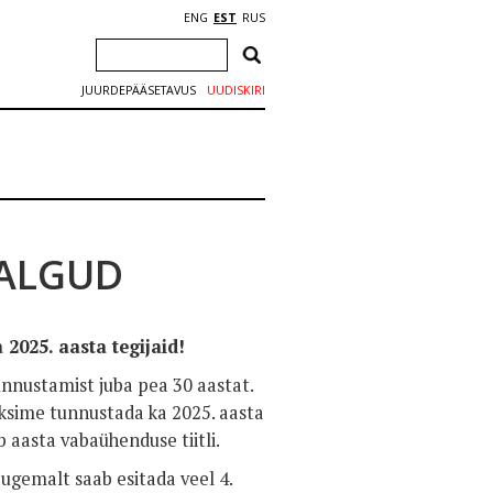
ENG
EST
RUS
JUURDEPÄÄSETAVUS
UUDISKIRI
TALGUD
2025. aasta tegijaid!
nnustamist juba pea 30 aastat.
aaksime tunnustada ka 2025. aasta
b aasta vabaühenduse tiitli.
ugemalt saab esitada veel 4.