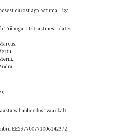
mesest eurost aga astuma – iga
tub Triinuga 1051. astmest alates
 Marcus.
 Kertu.
Merili.
 Andra.
nes
. aasta vabaühendust väärikalt
numbril EE237700771006142372