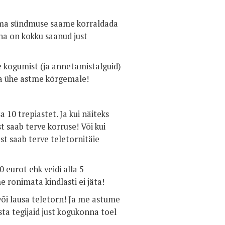
uma sündmuse saame korraldada
ha on kokku saanud just
e kogumist (ja annetamistalguid)
ga ühe astme kõrgemale!
 10 trepiastet. Ja kui näiteks
 saab terve korruse! Või kui
st saab terve teletornitäie
eurot ehk veidi alla 5
me ronimata kindlasti ei jäta!
õi lausa teletorn! Ja me astume
sta tegijaid just kogukonna toel