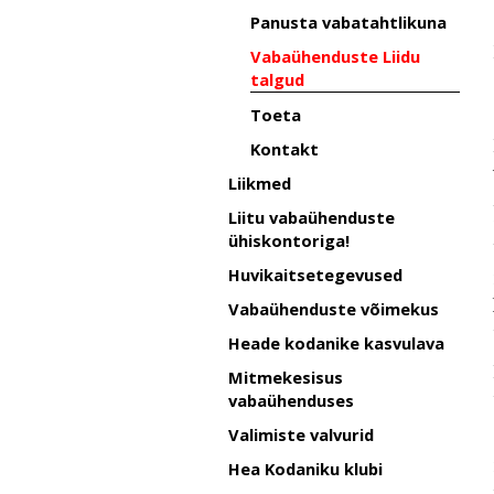
Panusta vabatahtlikuna
Vabaühenduste Liidu
talgud
Toeta
Kontakt
Liikmed
Liitu vabaühenduste
ühiskontoriga!
Huvikaitsetegevused
Vabaühenduste võimekus
Heade kodanike kasvulava
Mitmekesisus
vabaühenduses
Valimiste valvurid
Hea Kodaniku klubi