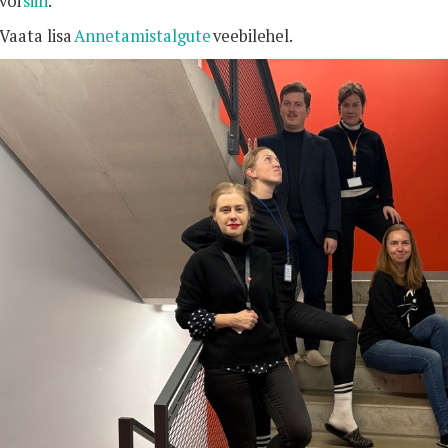
või
siin
.
Vaata lisa
Annetamistalgute
veebilehel.