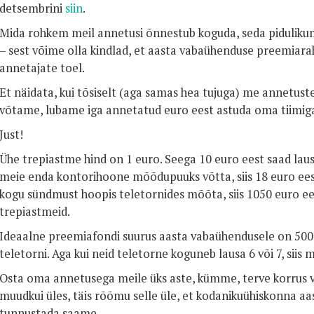
detsembrini
siin
.
Mida rohkem meil annetusi õnnestub koguda, seda pidulik
– sest võime olla kindlad, et aasta vabaühenduse preemiara
annetajate toel.
Et näidata, kui tõsiselt (aga samas hea tujuga) me annetust
võtame, lubame iga annetatud euro eest astuda oma tiimi
Just!
Ühe trepiastme hind on 1 euro. Seega 10 euro eest saad lausa
meie enda kontorihoone mõõdupuuks võtta, siis 18 euro eest
kogu sündmust hoopis teletornides mõõta, siis 1050 euro ee
trepiastmeid.
Ideaalne preemiafondi suurus aasta vabaühendusele on 5000 
teletorni. Aga kui neid teletorne koguneb lausa 6 või 7, siis 
Osta oma annetusega meile üks aste, kümme, terve korrus v
muudkui üles, täis rõõmu selle üle, et kodanikuühiskonna aa
tunnustada saame.