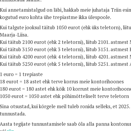
Kui annetamistalgud on läbi, hakkab meie juhataja Triin esi
kogutud euro kohta ühe trepiastme ikka ülespoole.
Kui talgute jooksul täitub 1050 eurot (ehk üks teletorn), lii
Maarja-Liisa.
Kui täitub 2100 eurot (ehk 2 teletorni), liitub 2101. astmest
Kui täitub 3150 eurot (ehk 3 teletorni), liitub 3151. astmest
Kui täitub 4200 eurot (ehk 4 teletorni), liitub 4201. astmest 
Kui täitub 5250 eurot (ehk 5 teletorni), liitub 5251. astmest
1 euro = 1 trepiaste
18 eurot = 18 astet ehk terve korrus meie kontorihoones
180 eurot = 180 astet ehk kõik 10 korrust meie kontorihoo
1050 eurot = 1050 astet ehk põhimõtteliselt terve teletorn
Sina otsustad, kui kõrgele meil tuleb ronida selleks, et 2025
tunnustada.
Aasta tegijate tunnustamisele saab õla alla panna konto