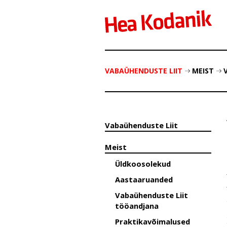
VABAÜHENDUSTE LIIT
MEIST
Vabaühenduste Liit
Meist
Üldkoosolekud
Aastaaruanded
Vabaühenduste Liit
tööandjana
Praktikavõimalused