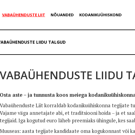
VABAÜHENDUSTE LIIT
NÕUANDED
KODANIKUÜHISKOND
VABAÜHENDUSTE LIIDU TALGUD
VABAÜHENDUSTE LIIDU 
Osta aste – ja tunnusta koos meiega kodanikuühiskonna 
Vabaühenduste Liit korraldab kodanikuühiskonna tegijate tu
Vajame väga annetajate abi, et traditsiooni hoida – ja et s
tegijaid. Iga kogutud euro läheb preemiaks ühingule, kes saa
Muuseas: aasta tegijate kandidaate oma kogukonnast või ka